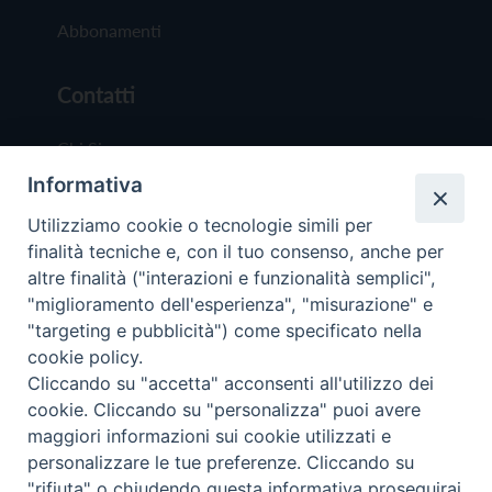
Abbonamenti
Contatti
Chi Siamo
Informativa
Redazione
Scrivici
Utilizziamo cookie o tecnologie simili per
finalità tecniche e, con il tuo consenso, anche per
altre finalità ("interazioni e funzionalità semplici",
"miglioramento dell'esperienza", "misurazione" e
"targeting e pubblicità") come specificato nella
cookie policy.
Copyright © 2019 - Tutti i diritti riservati - Vit
Cliccando su "accetta" acconsenti all'utilizzo dei
Trentina Editrice
cookie. Cliccando su "personalizza" puoi avere
maggiori informazioni sui cookie utilizzati e
Privacy Policy
personalizzare le tue preferenze. Cliccando su
Torna all'inizi
"rifiuta" o chiudendo questa informativa proseguirai