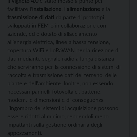
Il
vigneto 4.0
è stato messo a punto per
facilitare l’
installazione
, l’
alimentazione
e la
trasmissione di dati
da parte di prototipi
sviluppati in FEM o in collaborazione con
aziende, ed è dotato di allacciamento
all’energia elettrica, linee a bassa tensione,
copertura WiFi e LoRaWAN per la ricezione di
dati mediante segnale radio a lunga distanza
che serviranno per la connessione di sistemi di
raccolta e trasmissione dati del terreno, delle
piante e dell’ambiente. Inoltre, non essendo
necessari pannelli fotovoltaici, batterie,
modem, le dimensioni e di conseguenza
l’ingombro dei sistemi di acquisizione possono
essere ridotti al minimo, rendendoli meno
impattanti sulla gestione ordinaria degli
appezzamenti.