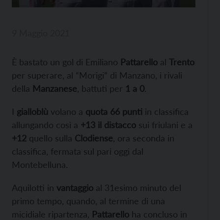
9 Maggio 2021
È bastato un gol di Emiliano
Pattarello
al
Trento
per superare, al “Morigi” di Manzano, i rivali
della
Manzanese
, battuti per
1 a 0
.
I
gialloblù
volano a
quota 66 punti
in classifica
allungando così a
+13 il distacco
sui friulani e a
+12
quello sulla
Clodiense
, ora seconda in
classifica, fermata sul pari oggi dal
Montebelluna.
Aquilotti in
vantaggio
al 31esimo minuto del
primo tempo, quando, al termine di una
micidiale ripartenza,
Pattarello
ha concluso in