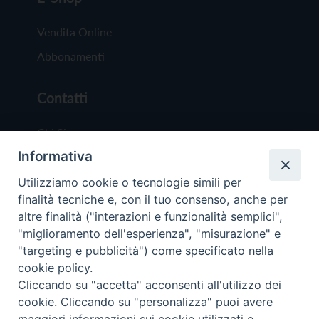
Vendita Online
Abbonamenti
Contatti
Chi Siamo
Informativa
Redazione
Scrivici
Utilizziamo cookie o tecnologie simili per
finalità tecniche e, con il tuo consenso, anche per
altre finalità ("interazioni e funzionalità semplici",
"miglioramento dell'esperienza", "misurazione" e
"targeting e pubblicità") come specificato nella
cookie policy.
Copyright © 2019 - Tutti i diritti riservati - Vit
Cliccando su "accetta" acconsenti all'utilizzo dei
Trentina Editrice
cookie. Cliccando su "personalizza" puoi avere