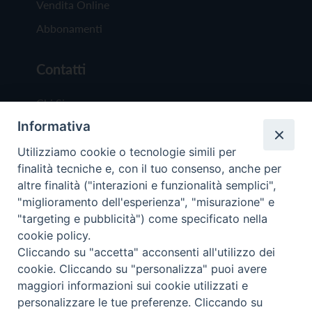
Vendita Online
Abbonamenti
Contatti
Chi Siamo
Informativa
Redazione
Scrivici
Utilizziamo cookie o tecnologie simili per
finalità tecniche e, con il tuo consenso, anche per
altre finalità ("interazioni e funzionalità semplici",
"miglioramento dell'esperienza", "misurazione" e
"targeting e pubblicità") come specificato nella
cookie policy.
Copyright © 2019 - Tutti i diritti riservati - Vit
Cliccando su "accetta" acconsenti all'utilizzo dei
Trentina Editrice
cookie. Cliccando su "personalizza" puoi avere
maggiori informazioni sui cookie utilizzati e
Privacy Policy
personalizzare le tue preferenze. Cliccando su