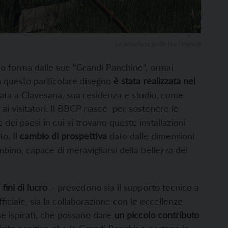
La panchina gialla tra i vigneti
so forma dalle sue “Grandi Panchine”, ormai
n questo particolare disegno
è stata realizzata nel
gata a Clavesana, sua residenza e studio, come
e ai visitatori. Il BBCP nasce per sostenere le
e dei paesi in cui si trovano queste installazioni
to. Il
cambio di prospettiva
dato dalle dimensioni
bino, capace di meravigliarsi della bellezza del
fini di lucro
– prevedono sia il supporto tecnico a
ciale, sia la collaborazione con le eccellenze
sse ispirati, che possano dare
un piccolo contributo