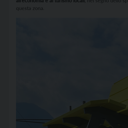
all’economia e al turismo locali
, nel segno dello s
questa zona.