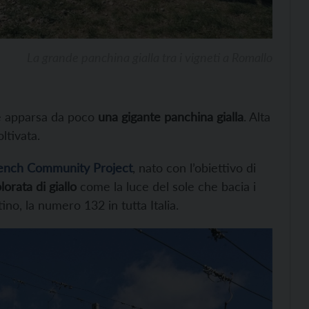
La grande panchina gialla tra i vigneti a Romallo
 apparsa da poco
una gigante panchina gialla
. Alta
ltivata.
ench Community Project
, nato con l’obiettivo di
lorata di giallo
come la luce del sole che bacia i
no, la numero 132 in tutta Italia.