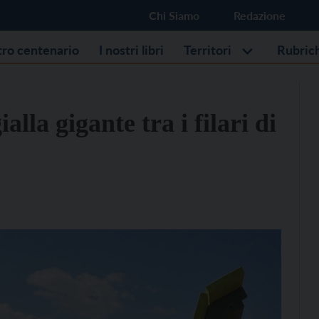
Chi Siamo
Redazione
stro centenario
I nostri libri
Territori
Rubric
lla gigante tra i filari di