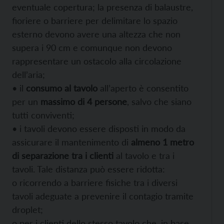
eventuale copertura; la presenza di balaustre,
fioriere o barriere per delimitare lo spazio
esterno devono avere una altezza che non
supera i 90 cm e comunque non devono
rappresentare un ostacolo alla circolazione
dell’aria;
• il
consumo al tavolo
all’aperto è consentito
per un
massimo di 4 persone
, salvo che siano
tutti conviventi;
• i tavoli devono essere disposti in modo da
assicurare il mantenimento di
almeno 1 metro
di separazione tra i clienti
al tavolo e tra i
tavoli. Tale distanza può essere ridotta:
o ricorrendo a barriere fisiche tra i diversi
tavoli adeguate a prevenire il contagio tramite
droplet;
o per i clienti dello stesso tavolo che, in base