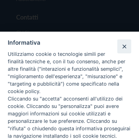
Contatti
Chi Siamo
Informativa
Redazione
Scrivici
Utilizziamo cookie o tecnologie simili per
finalità tecniche e, con il tuo consenso, anche per
altre finalità ("interazioni e funzionalità semplici",
"miglioramento dell'esperienza", "misurazione" e
"targeting e pubblicità") come specificato nella
cookie policy.
Copyright © 2019 - Tutti i diritti riservati - Vit
Cliccando su "accetta" acconsenti all'utilizzo dei
Trentina Editrice
cookie. Cliccando su "personalizza" puoi avere
maggiori informazioni sui cookie utilizzati e
Privacy Policy
personalizzare le tue preferenze. Cliccando su
Torna all'inizi
"rifiuta" o chiudendo questa informativa proseguirai
la navigazione installando i soli cookie tecnici.