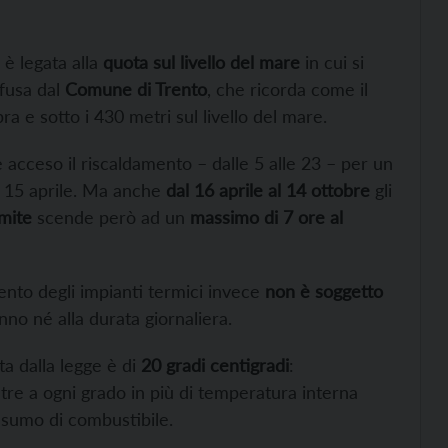
 è legata alla
quota sul livello del mare
in cui si
ffusa dal
Comune di Trento
, che ricorda come il
pra e sotto i 430 metri sul livello del mare.
 acceso il riscaldamento – dalle 5 alle 23 – per un
il 15 aprile. Ma anche
dal 16 aprile al 14 ottobre
gli
imite
scende però ad un
massimo di 7 ore al
ento degli impianti termici invece
non è soggetto
nno né alla durata giornaliera.
ta dalla legge è di
20 gradi centigradi
:
re a ogni grado in più di temperatura interna
nsumo di combustibile.