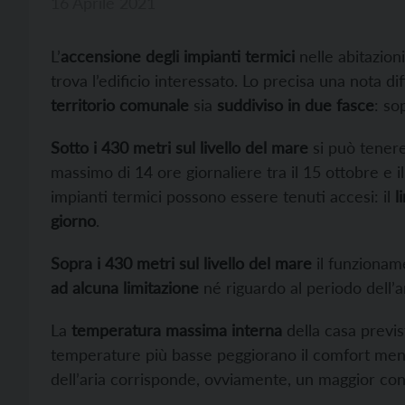
16 Aprile 2021
L’
accensione degli impianti termici
nelle abitazioni
trova l’edificio interessato. Lo precisa una nota di
territorio comunale
sia
suddiviso in due fasce
: so
Sotto i 430 metri sul livello del mare
si può tenere
massimo di 14 ore giornaliere tra il 15 ottobre e 
impianti termici possono essere tenuti accesi: il
l
giorno
.
Sopra i 430 metri sul livello del mare
il funzionam
ad alcuna limitazione
né riguardo al periodo dell’a
La
temperatura massima interna
della casa previs
temperature più basse peggiorano il comfort ment
dell’aria corrisponde, ovviamente, un maggior co