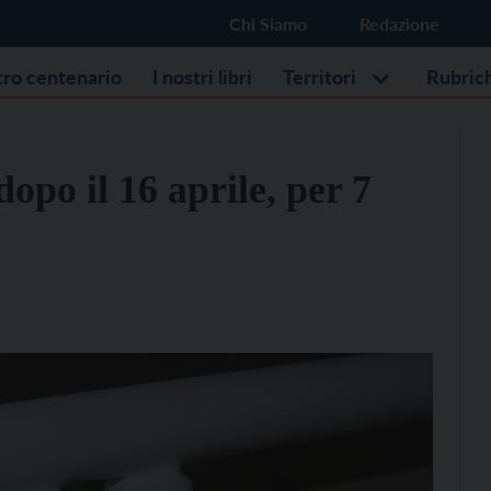
Chi Siamo
Redazione
stro centenario
I nostri libri
Territori
Rubric
opo il 16 aprile, per 7