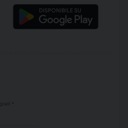
egnati
*