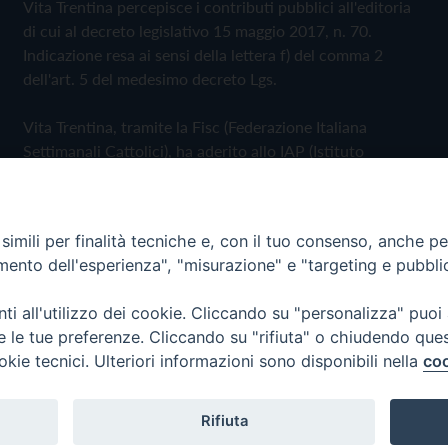
Vita Trentina percepisce i contributi pubblici all'editoria
di cui al decreto legislativo 15 maggio 2017, n. 70.
Indicazione resa ai sensi della lettera f) del comma 2
dell'art. 5 del medesimo decreto Lgs.
Vita Trentina, tramite la Fisc (Federazione Italiana
Settimanali Cattolici), ha aderito allo IAP (Istituto
dell'Autodisciplina Pubblicitaria) accettando il Codice di
Autodisciplina della Comunicazione Commerciale
imili per finalità tecniche e, con il tuo consenso, anche per 
Privacy Policy
Cookie Policy
amento dell'esperienza", "misurazione" e "targeting e pubbli
i all'utilizzo dei cookie. Cliccando su "personalizza" puoi
 Trentina Editrice
re le tue preferenze. Cliccando su "rifiuta" o chiudendo que
okie tecnici. Ulteriori informazioni sono disponibili nella
coo
Rifiuta