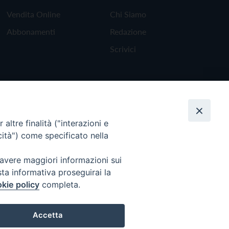
Vendita Online
Chi Siamo
Abbonamenti
Redazione
Scrivici
altre finalità ("interazioni e
cità") come specificato nella
 avere maggiori informazioni sui
sta informativa proseguirai la
kie policy
completa.
Torna all'inizio
Accetta