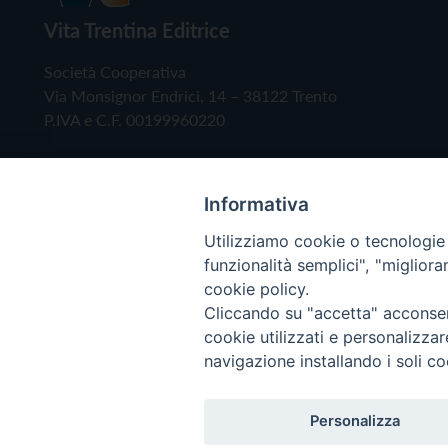
Vita Trentina Editrice
Società Cooperativa
Via Monsignor Endrici, 14 – 38122 Trento
P.IVA e C.F. 00199960220
Informativa
Utilizziamo cookie o tecnologie s
funzionalità semplici", "miglior
cookie policy.
Cliccando su "accetta" acconsent
Copyright © 2019 - Tutti i diritti riservati - Vita
cookie utilizzati e personalizza
navigazione installando i soli co
Privacy Policy
Personalizza