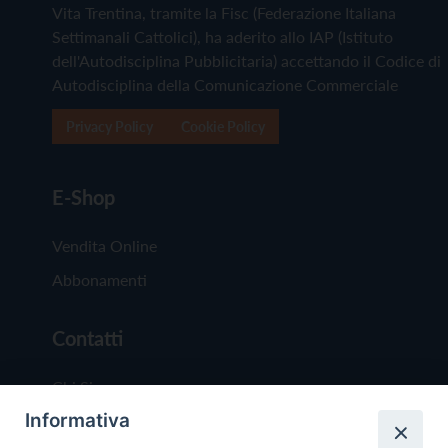
Vita Trentina, tramite la Fisc (Federazione Italiana
Settimanali Cattolici), ha aderito allo IAP (Istituto
dell'Autodisciplina Pubblicitaria) accettando il Codice di
Autodisciplina della Comunicazione Commerciale
Privacy Policy
Cookie Policy
E-Shop
Vendita Online
Abbonamenti
Contatti
Chi Siamo
Informativa
Redazione