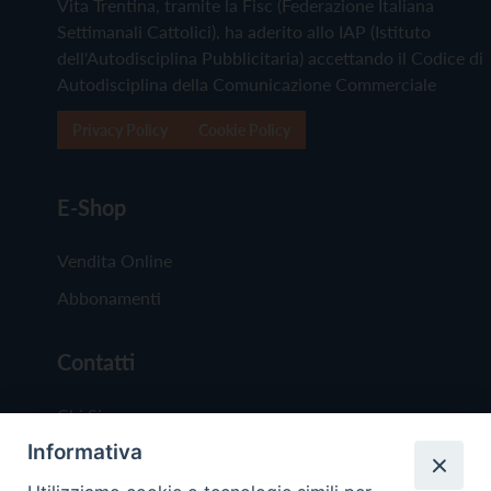
Vita Trentina, tramite la Fisc (Federazione Italiana
Settimanali Cattolici), ha aderito allo IAP (Istituto
dell'Autodisciplina Pubblicitaria) accettando il Codice di
Autodisciplina della Comunicazione Commerciale
Privacy Policy
Cookie Policy
E-Shop
Vendita Online
Abbonamenti
Contatti
Chi Siamo
Informativa
Redazione
Scrivici