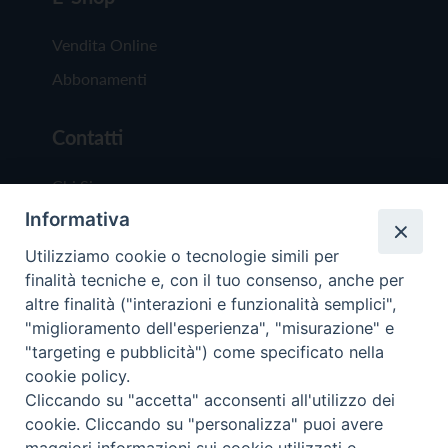
Vendita Online
Abbonamenti
Contatti
Chi Siamo
Informativa
Redazione
Scrivici
Utilizziamo cookie o tecnologie simili per
finalità tecniche e, con il tuo consenso, anche per
altre finalità ("interazioni e funzionalità semplici",
"miglioramento dell'esperienza", "misurazione" e
"targeting e pubblicità") come specificato nella
cookie policy.
Copyright © 2019 - Tutti i diritti riservati - Vit
Cliccando su "accetta" acconsenti all'utilizzo dei
Trentina Editrice
cookie. Cliccando su "personalizza" puoi avere