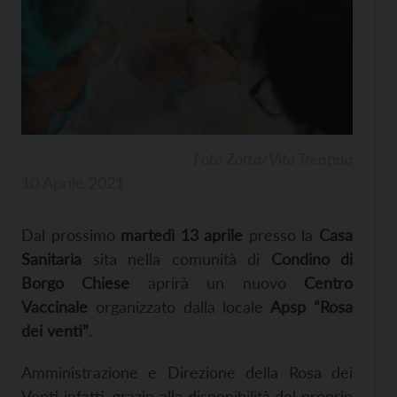
Foto Zotta/Vita Trentina
10 Aprile 2021
Dal prossimo
martedì 13 aprile
presso la
Casa
Sanitaria
sita nella comunità di
Condino di
Borgo Chiese
aprirà un nuovo
Centro
Vaccinale
organizzato dalla locale
Apsp “Rosa
dei venti”
.
Amministrazione e Direzione della Rosa dei
Venti infatti, grazie alla disponibilità del proprio