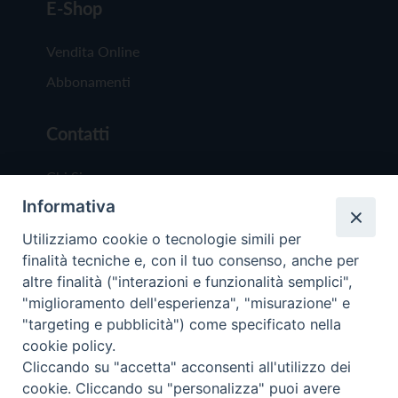
E-Shop
Vendita Online
Abbonamenti
Contatti
Chi Siamo
Informativa
Redazione
Scrivici
Utilizziamo cookie o tecnologie simili per
finalità tecniche e, con il tuo consenso, anche per
altre finalità ("interazioni e funzionalità semplici",
"miglioramento dell'esperienza", "misurazione" e
"targeting e pubblicità") come specificato nella
cookie policy.
Copyright © 2019 - Tutti i diritti riservati - Vit
Cliccando su "accetta" acconsenti all'utilizzo dei
Trentina Editrice
cookie. Cliccando su "personalizza" puoi avere