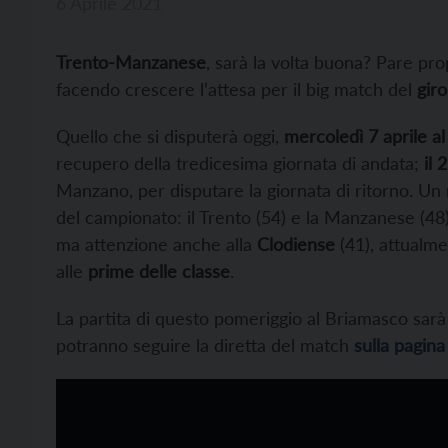
6 Aprile 2021
Trento-Manzanese
, sarà la volta buona? Pare pro
facendo crescere l’attesa per il big match del
gir
Quello che si disputerà oggi,
mercoledì 7 aprile a
recupero della tredicesima giornata di andata;
il 
Manzano, per disputare la giornata di ritorno. Un 
del campionato: il Trento (54) e la Manzanese (48)
ma attenzione anche alla
Clodiense
(41), attualm
alle
prime delle classe
.
La partita di questo pomeriggio al Briamasco sar
potranno seguire la diretta del match
sulla pagin