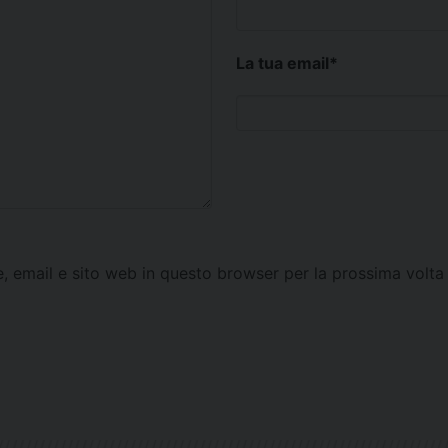
La tua email
*
e, email e sito web in questo browser per la prossima vol