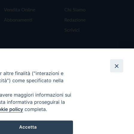
Vendita Online
Chi Siamo
Abbonamenti
Redazione
Scrivici
altre finalità ("interazioni e
cità") come specificato nella
 avere maggiori informazioni sui
sta informativa proseguirai la
kie policy
completa.
Torna all'inizio
Accetta