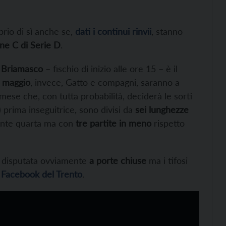
prio di sì anche se,
dati i continui rinvii
, stanno
one C di Serie D
.
l Briamasco
– fischio di inizio alle ore 15 – è il
2 maggio
, invece, Gatto e compagni, saranno a
mese che, con tutta probabilità, deciderà le sorti
 prima inseguitrice, sono divisi da
sei lunghezze
ente quarta ma con
tre partite in meno
rispetto
à disputata ovviamente
a porte chiuse
ma i tifosi
a Facebook del Trento
.