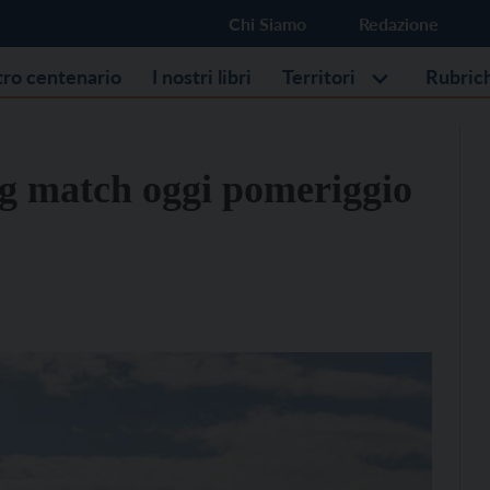
Chi Siamo
Redazione
stro centenario
I nostri libri
Territori
Rubric
ig match oggi pomeriggio