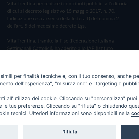
Vita Trentina percepisce i contributi pubblici all'editoria
di cui al decreto legislativo 15 maggio 2017, n. 70.
Indicazione resa ai sensi della lettera f) del comma 2
dell'art. 5 del medesimo decreto Lgs.
Vita Trentina, tramite la Fisc (Federazione Italiana
Settimanali Cattolici), ha aderito allo IAP (Istituto
dell'Autodisciplina Pubblicitaria) accettando il Codice di
Autodisciplina della Comunicazione Commerciale
imili per finalità tecniche e, con il tuo consenso, anche per 
Privacy Policy
Cookie Policy
amento dell'esperienza", "misurazione" e "targeting e pubbli
i all'utilizzo dei cookie. Cliccando su "personalizza" puoi
 Trentina Editrice
re le tue preferenze. Cliccando su "rifiuta" o chiudendo que
okie tecnici. Ulteriori informazioni sono disponibili nella
coo
Rifiuta