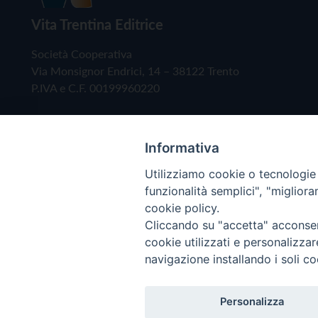
Vita Trentina Editrice
Società Cooperativa
Via Monsignor Endrici, 14 – 38122 Trento
P.IVA e C.F. 00199960220
Informativa
Utilizziamo cookie o tecnologie s
funzionalità semplici", "miglior
cookie policy.
Cliccando su "accetta" acconsent
Copyright © 2019 - Tutti i diritti riservati - Vita
cookie utilizzati e personalizza
navigazione installando i soli co
Privacy Policy
Personalizza