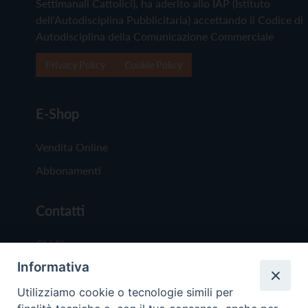
Settimanali Cattolici), ha aderito allo IAP (Istituto
dell'Autodisciplina Pubblicitaria) accettando il Codice di
Autodisciplina della Comunicazione Commerciale
Privacy Policy
Cookie Policy
E-Shop
Vendita Online
Abbonamenti
Contatti
Chi Siamo
Informativa
Redazione
Scrivici
Utilizziamo cookie o tecnologie simili per