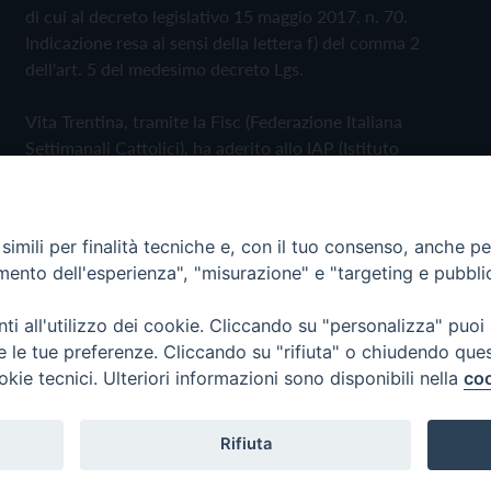
di cui al decreto legislativo 15 maggio 2017, n. 70.
Indicazione resa ai sensi della lettera f) del comma 2
dell'art. 5 del medesimo decreto Lgs.
Vita Trentina, tramite la Fisc (Federazione Italiana
Settimanali Cattolici), ha aderito allo IAP (Istituto
dell'Autodisciplina Pubblicitaria) accettando il Codice di
Autodisciplina della Comunicazione Commerciale
imili per finalità tecniche e, con il tuo consenso, anche per 
Privacy Policy
Cookie Policy
amento dell'esperienza", "misurazione" e "targeting e pubbli
i all'utilizzo dei cookie. Cliccando su "personalizza" puoi
 Trentina Editrice
re le tue preferenze. Cliccando su "rifiuta" o chiudendo que
okie tecnici. Ulteriori informazioni sono disponibili nella
coo
Rifiuta