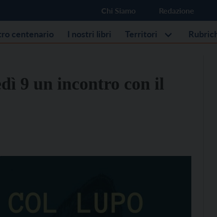
Chi Siamo
Redazione
stro centenario
I nostri libri
Territori
Rubric
dì 9 un incontro con il