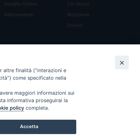
Vendita Online
Chi Siamo
Abbonamenti
Redazione
Scrivici
altre finalità ("interazioni e
cità") come specificato nella
 avere maggiori informazioni sui
sta informativa proseguirai la
kie policy
completa.
Torna all'inizio
Accetta