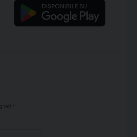
egnati
*