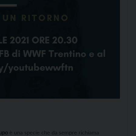
lupo
è una specie che da sempre richiama