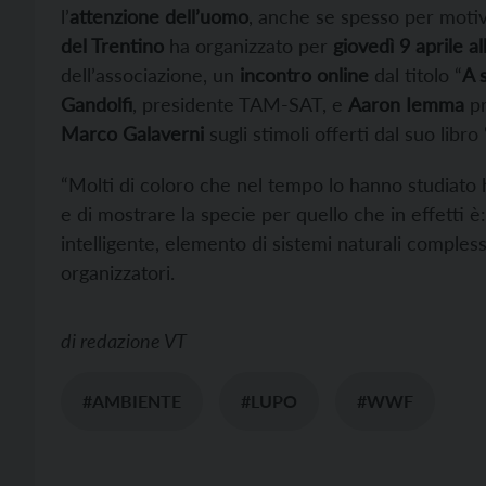
l’
attenzione dell’uomo
, anche se spesso per motiv
del Trentino
ha organizzato per
giovedì 9 aprile a
dell’associazione, un
incontro online
dal titolo “
A 
Gandolfi
, presidente TAM-SAT, e
Aaron Iemma
pr
Marco Galaverni
sugli stimoli offerti dal suo libro 
“Molti di coloro che nel tempo lo hanno studiato
e di mostrare la specie per quello che in effetti
intelligente, elemento di sistemi naturali complessi
organizzatori.
di
redazione VT
#AMBIENTE
#LUPO
#WWF