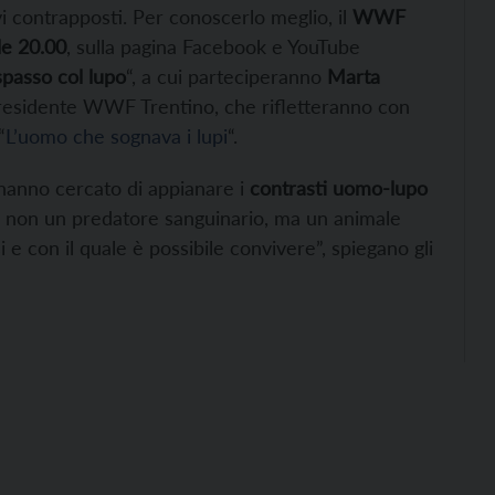
i contrapposti. Per conoscerlo meglio, il
WWF
lle 20.00
, sulla pagina Facebook e YouTube
spasso col lupo
“, a cui parteciperanno
Marta
esidente WWF Trentino, che rifletteranno con
“
L’uomo che sognava i lupi
“.
 hanno cercato di appianare i
contrasti uomo-lupo
 è: non un predatore sanguinario, ma un animale
 e con il quale è possibile convivere”, spiegano gli