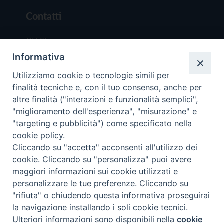
Contatti
Chi Siamo
Informativa
Redazione
Scrivici
Utilizziamo cookie o tecnologie simili per
finalità tecniche e, con il tuo consenso, anche per
altre finalità ("interazioni e funzionalità semplici",
"miglioramento dell'esperienza", "misurazione" e
"targeting e pubblicità") come specificato nella
cookie policy.
Copyright © 2019 - Tutti i diritti riservati - Vit
Cliccando su "accetta" acconsenti all'utilizzo dei
Trentina Editrice
cookie. Cliccando su "personalizza" puoi avere
maggiori informazioni sui cookie utilizzati e
Privacy Policy
personalizzare le tue preferenze. Cliccando su
Torna all'inizi
"rifiuta" o chiudendo questa informativa proseguirai
la navigazione installando i soli cookie tecnici.
Ulteriori informazioni sono disponibili nella
cookie
Preferenze Cookie