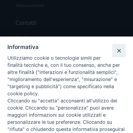
Abbonamenti
Contatti
Chi Siamo
Informativa
Redazione
Scrivici
Utilizziamo cookie o tecnologie simili per
finalità tecniche e, con il tuo consenso, anche per
altre finalità ("interazioni e funzionalità semplici",
"miglioramento dell'esperienza", "misurazione" e
"targeting e pubblicità") come specificato nella
cookie policy.
Copyright © 2019 - Tutti i diritti riservati - Vit
Cliccando su "accetta" acconsenti all'utilizzo dei
Trentina Editrice
cookie. Cliccando su "personalizza" puoi avere
maggiori informazioni sui cookie utilizzati e
Privacy Policy
personalizzare le tue preferenze. Cliccando su
Torna all'inizi
"rifiuta" o chiudendo questa informativa proseguirai