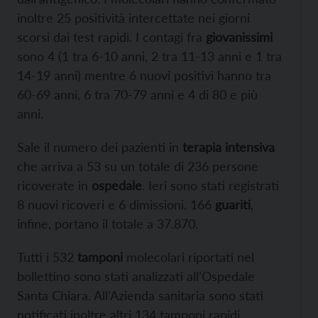
inoltre 25 positività intercettate nei giorni
scorsi dai test rapidi. I contagi fra
giovanissimi
sono 4 (1 tra 6-10 anni, 2 tra 11-13 anni e 1 tra
14-19 anni) mentre 6 nuovi positivi hanno tra
60-69 anni, 6 tra 70-79 anni e 4 di 80 e più
anni.
Sale il numero dei pazienti in
terapia intensiva
che arriva a 53 su un totale di 236 persone
ricoverate in
ospedale
. Ieri sono stati registrati
8 nuovi ricoveri e 6 dimissioni. 166
guariti
,
infine, portano il totale a 37.870.
Tutti i 532
tamponi
molecolari riportati nel
bollettino sono stati analizzati all’Ospedale
Santa Chiara. All’Azienda sanitaria sono stati
notificati inoltre altri 134 tamponi rapidi