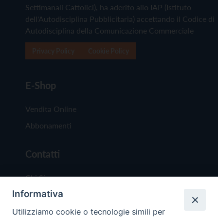
Settimanali Cattolici), ha aderito allo IAP (Istituto
dell'Autodisciplina Pubblicitaria) accettando il Codice di
Autodisciplina della Comunicazione Commerciale
Privacy Policy
Cookie Policy
E-Shop
Vendita Online
Abbonamenti
Contatti
Chi Siamo
Informativa
Redazione
Scrivici
Utilizziamo cookie o tecnologie simili per