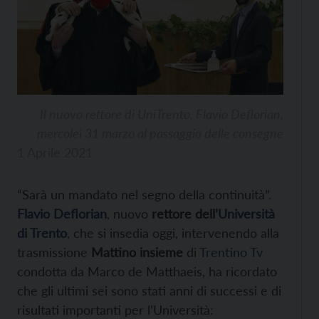
Il nuovo rettore di UniTrento, Flavio Deflorian,
mercoleì 31 marzo al passaggio delle consegne
1 Aprile 2021
“Sarà un mandato nel segno della continuità”.
Flavio Deflorian
, nuovo
rettore dell’
Università
di Trento
, che si insedia oggi, intervenendo alla
trasmissione
Mattino insieme
di
Trentino Tv
condotta da Marco de Matthaeis, ha ricordato
che gli ultimi sei sono stati anni di successi e di
risultati importanti per l’Università: