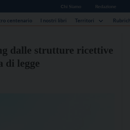
Chi Siamo
Redazione
stro centenario
I nostri libri
Territori
Rubric
 dalle strutture ricettive
a di legge