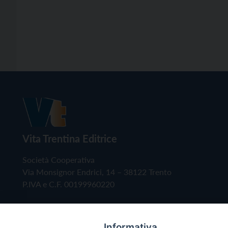
Vita Trentina Editrice
Società Cooperativa
Via Monsignor Endrici, 14 – 38122 Trento
P.IVA e C.F. 00199960220
Informativa