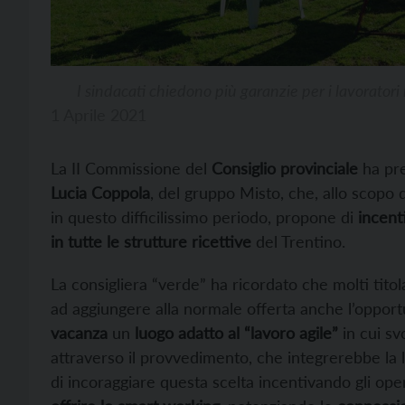
I sindacati chiedono più garanzie per i lavoratori n
1 Aprile 2021
La II Commissione del
Consiglio provinciale
ha pre
Lucia Coppola
, del gruppo Misto, che, allo scopo 
in questo difficilissimo periodo, propone di
incent
in tutte le strutture ricettive
del Trentino.
La consigliera “verde” ha ricordato che molti titolar
ad aggiungere alla normale offerta anche l’opportu
vacanza
un
luogo adatto al “lavoro agile”
in cui sv
attraverso il provvedimento, che integrerebbe la 
di incoraggiare questa scelta incentivando gli oper