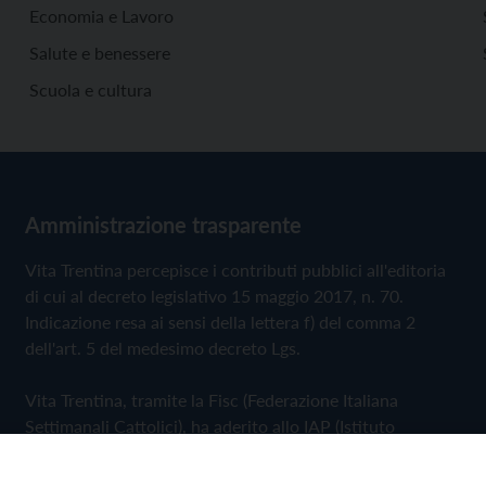
Economia e Lavoro
Salute e benessere
Scuola e cultura
Amministrazione trasparente
Vita Trentina percepisce i contributi pubblici all'editoria
di cui al decreto legislativo 15 maggio 2017, n. 70.
Indicazione resa ai sensi della lettera f) del comma 2
dell'art. 5 del medesimo decreto Lgs.
Vita Trentina, tramite la Fisc (Federazione Italiana
Settimanali Cattolici), ha aderito allo IAP (Istituto
dell'Autodisciplina Pubblicitaria) accettando il Codice di
Autodisciplina della Comunicazione Commerciale