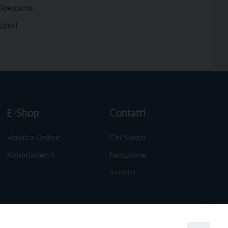
Spettacoli
Sport
E-Shop
Contatti
Vendita Online
Chi Siamo
Abbonamenti
Redazione
Scrivici