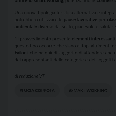
offrire lo smart working
, potenziando le
connessio
Una nuova tipologia turistica alternativa e integrati
potrebbero utilizzare le
pause lavorative
per
rilas
ambientale
diverso dal solito, piacevole e salutare
“Il provvedimento presenta
elementi interessanti
questo tipo occorre che siano al top, altrimenti n
Failoni
, che ha quindi suggerito di attendere che
dei rappresentanti delle categorie e dei soggetti 
di
redazione VT
#LUCIA COPPOLA
#SMART WORKING