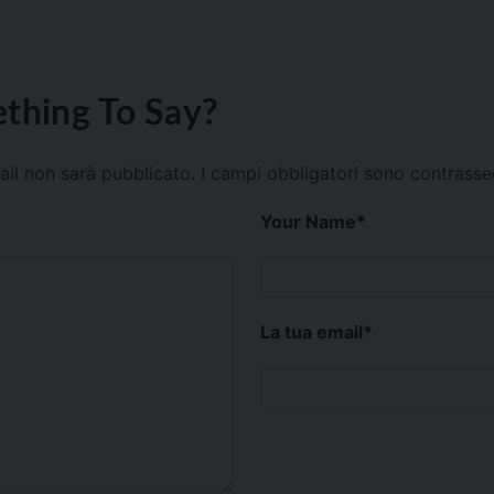
thing To Say?
mail non sarà pubblicato.
I campi obbligatori sono contrass
Your Name
*
La tua email
*