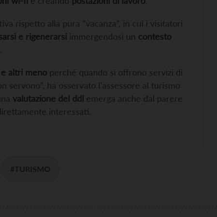
ni wi-fi
e creando
postazioni di lavoro
.
va rispetto alla pura “vacanza”, in cui i visitatori
sarsi e rigenerarsi
immergendosi un
contesto
.
 e altri meno
perché quando si offrono servizi di
on servono”, ha osservato l’assessore al turismo
 una
valutazione del ddl
emerga anche dal parere
direttamente interessati.
#TURISMO