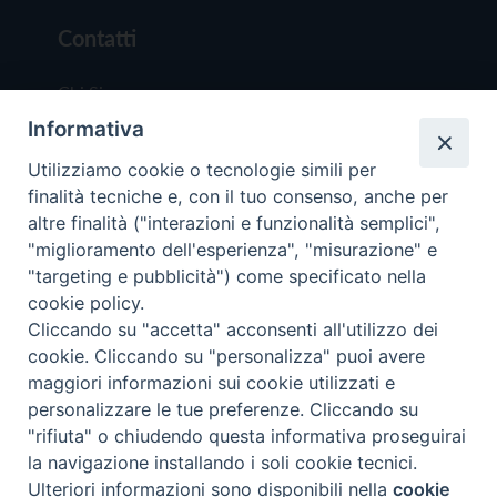
Contatti
Chi Siamo
Informativa
Redazione
Scrivici
Utilizziamo cookie o tecnologie simili per
finalità tecniche e, con il tuo consenso, anche per
altre finalità ("interazioni e funzionalità semplici",
"miglioramento dell'esperienza", "misurazione" e
"targeting e pubblicità") come specificato nella
cookie policy.
Copyright © 2019 - Tutti i diritti riservati - Vit
Cliccando su "accetta" acconsenti all'utilizzo dei
Trentina Editrice
cookie. Cliccando su "personalizza" puoi avere
maggiori informazioni sui cookie utilizzati e
Privacy Policy
personalizzare le tue preferenze. Cliccando su
Torna all'inizi
"rifiuta" o chiudendo questa informativa proseguirai
la navigazione installando i soli cookie tecnici.
Ulteriori informazioni sono disponibili nella
cookie
Preferenze Cookie