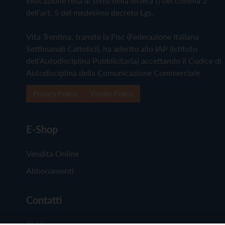
Indicazione resa ai sensi della lettera f) del comma 2
dell'art. 5 del medesimo decreto Lgs.
Vita Trentina, tramite la Fisc (Federazione Italiana
Settimanali Cattolici), ha aderito allo IAP (Istituto
dell'Autodisciplina Pubblicitaria) accettando il Codice di
Autodisciplina della Comunicazione Commerciale
Privacy Policy
Cookie Policy
E-Shop
Vendita Online
Abbonamenti
Contatti
Chi Siamo