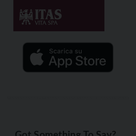
Got Something To Say?