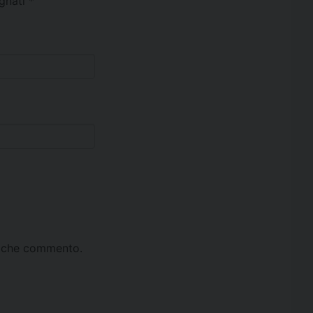
egnati
*
ta che commento.