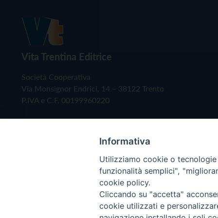
Vita Trentina Editrice
Società Cooperativa
Via Monsignor Endrici, 14 – 38122 Trento
P.IVA e C.F. 00199960220
Informativa
Utilizziamo cookie o tecnologie s
funzionalità semplici", "miglior
cookie policy.
Cliccando su "accetta" acconsent
Copyright © 2019 - Tutti i diritti riservati - Vita
cookie utilizzati e personalizza
navigazione installando i soli co