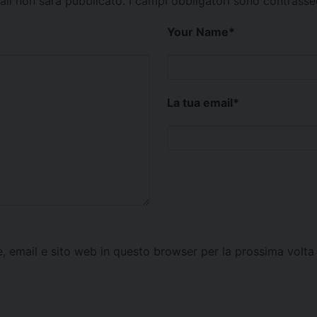
mail non sarà pubblicato.
I campi obbligatori sono contrass
Your Name
*
La tua email
*
e, email e sito web in questo browser per la prossima vol