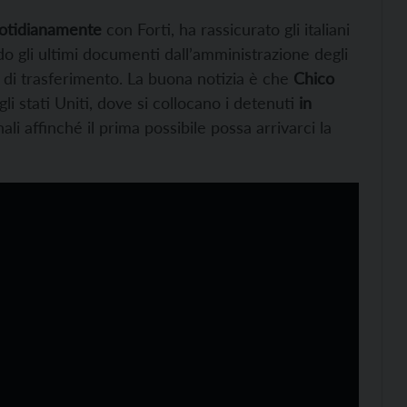
uotidianamente
con Forti, ha rassicurato gli italiani
do gli ultimi documenti dall’amministrazione degli
di trasferimento. La buona notizia è che
Chico
li stati Uniti, dove si collocano i detenuti
in
nali affinché il prima possibile possa arrivarci la