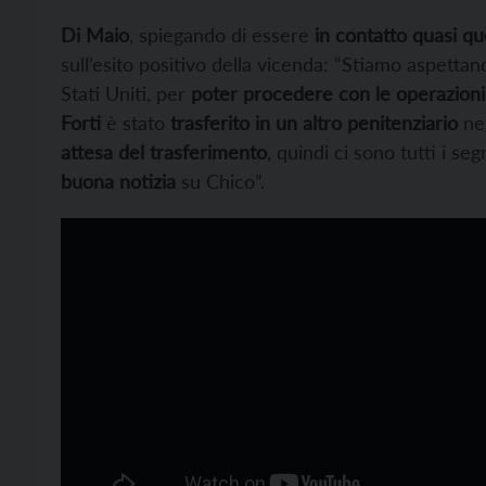
Di Maio
, spiegando di essere
in contatto quasi q
sull’esito positivo della vicenda: “Stiamo aspettan
Stati Uniti, per
poter procedere con le operazioni
Forti
è stato
trasferito in un altro penitenziario
neg
attesa del trasferimento
, quindi ci sono tutti i seg
buona notizia
su Chico”.