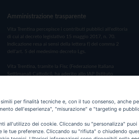
Amministrazione trasparente
Vita Trentina percepisce i contributi pubblici all'editoria
di cui al decreto legislativo 15 maggio 2017, n. 70.
Indicazione resa ai sensi della lettera f) del comma 2
dell'art. 5 del medesimo decreto Lgs.
Vita Trentina, tramite la Fisc (Federazione Italiana
Settimanali Cattolici), ha aderito allo IAP (Istituto
dell'Autodisciplina Pubblicitaria) accettando il Codice di
Autodisciplina della Comunicazione Commerciale
imili per finalità tecniche e, con il tuo consenso, anche per 
Privacy Policy
Cookie Policy
amento dell'esperienza", "misurazione" e "targeting e pubbli
i all'utilizzo dei cookie. Cliccando su "personalizza" puoi
 Trentina Editrice
re le tue preferenze. Cliccando su "rifiuta" o chiudendo que
okie tecnici. Ulteriori informazioni sono disponibili nella
coo