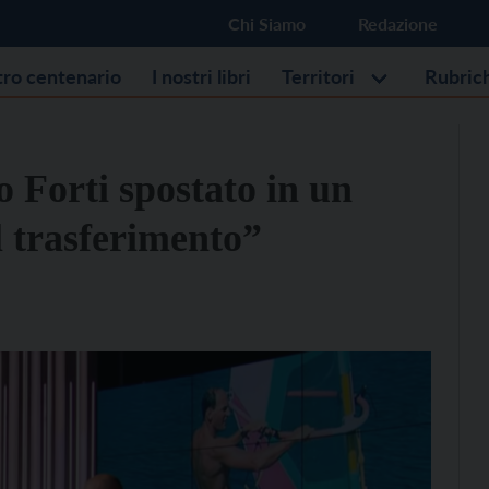
Chi Siamo
Redazione
stro centenario
I nostri libri
Territori
Rubric
 Forti spostato in un
l trasferimento”