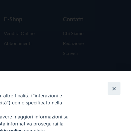
E-Shop
Contatti
Vendita Online
Chi Siamo
Abbonamenti
Redazione
Scrivici
altre finalità ("interazioni e
cità") come specificato nella
 avere maggiori informazioni sui
sta informativa proseguirai la
kie policy
completa.