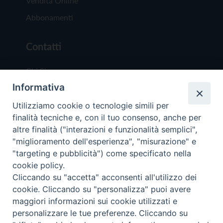
Vendita Online
Abbonamenti
Contatti
Chi Siamo
Informativa
Redazione
Scrivici
Utilizziamo cookie o tecnologie simili per
finalità tecniche e, con il tuo consenso, anche per
altre finalità ("interazioni e funzionalità semplici",
"miglioramento dell'esperienza", "misurazione" e
"targeting e pubblicità") come specificato nella
cookie policy.
Copyright © 2019 - Tutti i diritti riservati - Vit
Cliccando su "accetta" acconsenti all'utilizzo dei
Trentina Editrice
cookie. Cliccando su "personalizza" puoi avere
maggiori informazioni sui cookie utilizzati e
Privacy Policy
personalizzare le tue preferenze. Cliccando su
Torna all'inizi