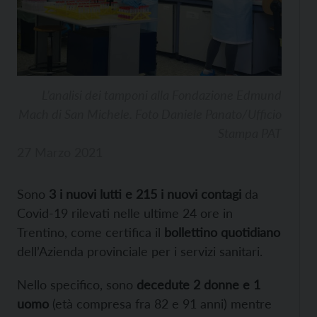
L’analisi dei tamponi alla Fondazione Edmund
Mach di San Michele. Foto Daniele Panato/Ufficio
Stampa PAT
27 Marzo 2021
Sono
3 i nuovi lutti e 215 i nuovi contagi
da
Covid-19 rilevati nelle ultime 24 ore in
Trentino, come certifica il
bollettino quotidiano
dell’Azienda provinciale per i servizi sanitari.
Nello specifico, sono
decedute 2 donne e 1
uomo
(età compresa fra 82 e 91 anni) mentre