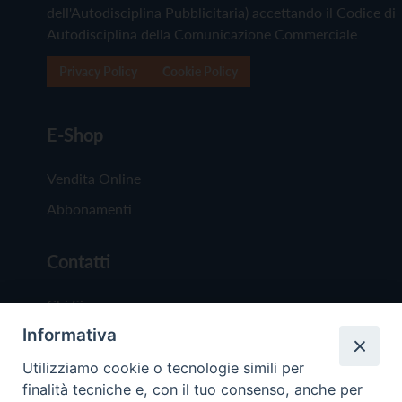
dell'Autodisciplina Pubblicitaria) accettando il Codice di
Autodisciplina della Comunicazione Commerciale
Privacy Policy
Cookie Policy
E-Shop
Vendita Online
Abbonamenti
Contatti
Chi Siamo
Informativa
Redazione
Scrivici
Utilizziamo cookie o tecnologie simili per
finalità tecniche e, con il tuo consenso, anche per