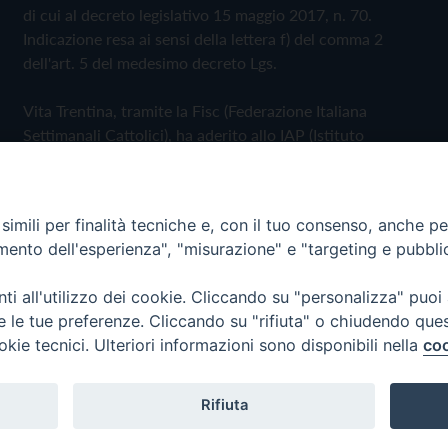
di cui al decreto legislativo 15 maggio 2017, n. 70.
Indicazione resa ai sensi della lettera f) del comma 2
dell'art. 5 del medesimo decreto Lgs.
Vita Trentina, tramite la Fisc (Federazione Italiana
Settimanali Cattolici), ha aderito allo IAP (Istituto
dell'Autodisciplina Pubblicitaria) accettando il Codice di
Autodisciplina della Comunicazione Commerciale
imili per finalità tecniche e, con il tuo consenso, anche per 
Privacy Policy
Cookie Policy
amento dell'esperienza", "misurazione" e "targeting e pubbli
i all'utilizzo dei cookie. Cliccando su "personalizza" puoi
 Trentina Editrice
re le tue preferenze. Cliccando su "rifiuta" o chiudendo que
okie tecnici. Ulteriori informazioni sono disponibili nella
coo
Rifiuta