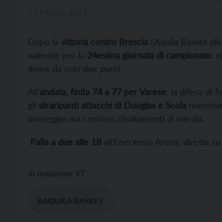
25 Marzo 2021
Dopo la
vittoria contro Brescia
l’Aquila Basket sfi
valevole per la
24esima giornata di campionato
, 
divise da solo due punti.
All’
andata, finita 74 a 77 per Varese
, la difesa di
gli
straripanti attacchi di Douglas e Scola
nonostan
punteggio ma continui ribaltamenti di inerzia.
Palla a due alle 18
all’Enerxenia Arena, diretta s
di
redazione VT
#AQUILA BASKET