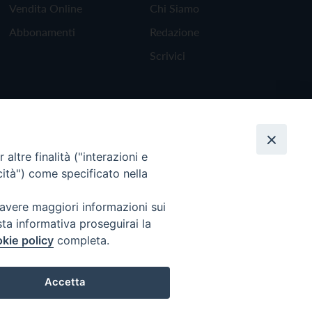
Vendita Online
Chi Siamo
Abbonamenti
Redazione
Scrivici
altre finalità ("interazioni e
cità") come specificato nella
 avere maggiori informazioni sui
sta informativa proseguirai la
kie policy
completa.
Torna all'inizio
Accetta