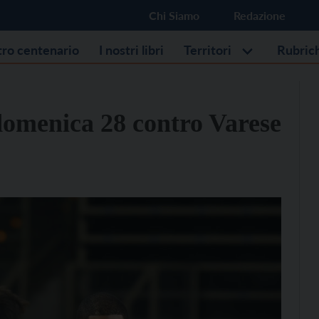
Chi Siamo
Redazione
stro centenario
I nostri libri
Territori
Rubric
domenica 28 contro Varese