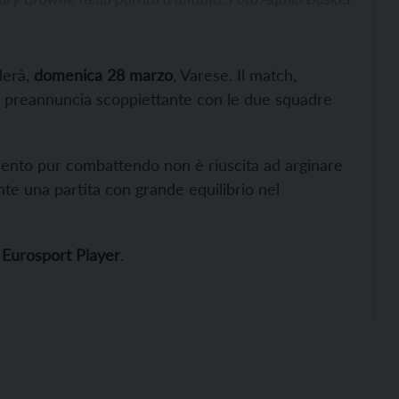
derà,
domenica 28 marzo
, Varese. Il match,
si preannuncia scoppiettante con le due squadre
 Trento pur combattendo non è riuscita ad arginare
te una partita con grande equilibrio nel
u
Eurosport Player
.