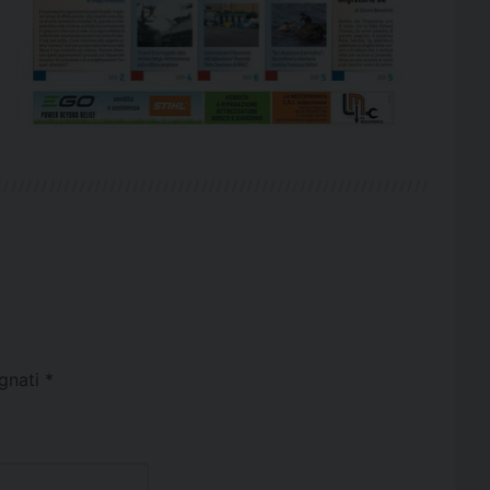
egnati
*