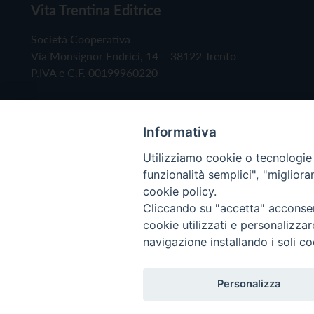
Vita Trentina Editrice
Società Cooperativa
Via Monsignor Endrici, 14 – 38122 Trento
P.IVA e C.F. 00199960220
Informativa
Utilizziamo cookie o tecnologie s
funzionalità semplici", "miglior
cookie policy.
Cliccando su "accetta" acconsent
Copyright © 2019 - Tutti i diritti riservati - Vita
cookie utilizzati e personalizza
navigazione installando i soli co
Privacy Policy
Personalizza