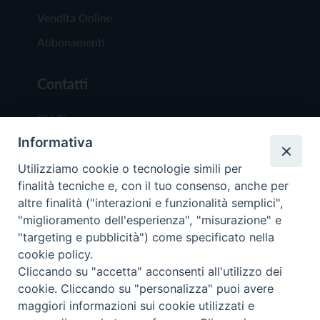
Vendita Online
Abbonamenti
Contatti
Chi Siamo
Informativa
Redazione
Scrivici
Utilizziamo cookie o tecnologie simili per
finalità tecniche e, con il tuo consenso, anche per
altre finalità ("interazioni e funzionalità semplici",
"miglioramento dell'esperienza", "misurazione" e
"targeting e pubblicità") come specificato nella
cookie policy.
Copyright © 2019 - Tutti i diritti riservati - Vit
Cliccando su "accetta" acconsenti all'utilizzo dei
Trentina Editrice
cookie. Cliccando su "personalizza" puoi avere
maggiori informazioni sui cookie utilizzati e
Privacy Policy