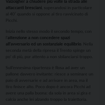
Valzolgher a chiudere più volte la
strada alle
attaccanti bresciani
, superandosi in particolare
al 40′ quando si oppone al tiro ravvicinato di
Picchi.
Inizia nello stesso modo il secondo tempo, con
l’
attenzione a non concedere spazi
all’avversario ed un sostanziale equilibrio
. Nella
seconda metà della ripresa il Trento spinge un
po’ di più, pur attento a non sbilanciarsi troppo.
Sull’ennesima ripartenza è Rosa ad aver un
pallone davvero invitante: riesce a seminare un
paio di avversarie e ad arrivare in area, ma il
tiro finisce alto. Poco dopo è ancora Picchi ad
avere una palla buona: da sola in area si gira e
calcia anche lei alzando troppo la traiettoria.