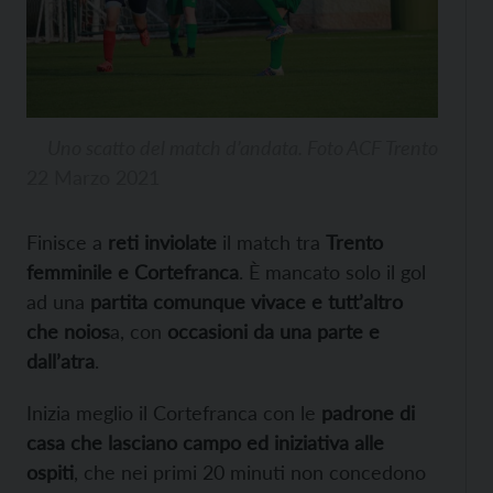
Uno scatto del match d’andata. Foto ACF Trento
22 Marzo 2021
Finisce a
reti inviolate
il match tra
Trento
femminile
e Cortefranca
. È mancato solo il gol
ad una
partita comunque vivace e tutt’altro
che noios
a, con
occasioni da una parte e
dall’atra
.
Inizia meglio il Cortefranca con le
padrone di
casa che lasciano campo ed iniziativa alle
ospiti
, che nei primi 20 minuti non concedono