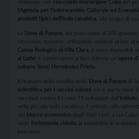
realizzate con
cioccolato monorigine Cuba
del pro
l’Agenzia per l’Interscambio Culturale ed Econom
prodotti tipici dell’isola caraibica
, allo scopo di so
Le
Uova di Pasqua
, dal peso netto di 350 grammi
cioccolato torinese, utilizzando materie prime pro
Canna Biologico di Villa Clara
, e sono disponibili s
al Latte
, e conterranno
al loro interno un’
opera d’
cubano Yanel Hernández Prieto
.
Il ricavato della vendita delle
Uova di Pasqua
di Sa
scientifica per i vaccini cubani
, ed in particolare 
vaccinali contro il Covid-19 sviluppati dall’
Istituto
nella piccola isola caraibica,
è entrato ufficialment
del
blocco economico
degli Stati Uniti a cui Cuba
vede
fortemente ridotta
la possibilità di acquisir
percorso.