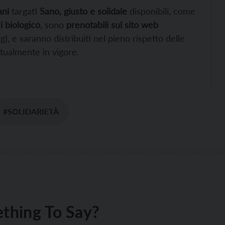
ani
targati
Sano, giusto e solidale
disponibili, come
i biologico
, sono
prenotabili sul sito web
rg
), e saranno distribuiti nel pieno rispetto delle
ttualmente in vigore.
#SOLIDARIETÀ
thing To Say?