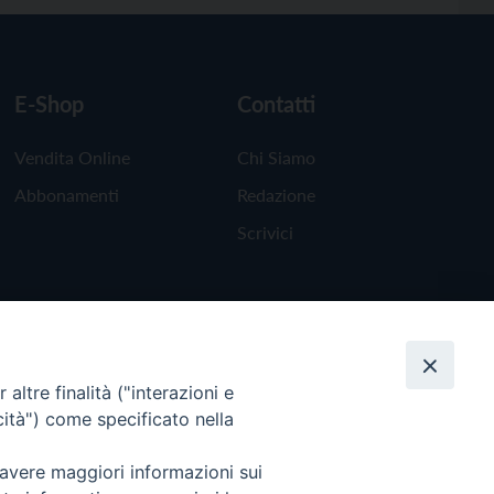
E-Shop
Contatti
Vendita Online
Chi Siamo
Abbonamenti
Redazione
Scrivici
altre finalità ("interazioni e
cità") come specificato nella
 avere maggiori informazioni sui