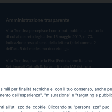
Amministrazione trasparente
Vita Trentina percepisce i contributi pubblici all'editoria
di cui al decreto legislativo 15 maggio 2017, n. 70.
Indicazione resa ai sensi della lettera f) del comma 2
dell'art. 5 del medesimo decreto Lgs.
Vita Trentina, tramite la Fisc (Federazione Italiana
Settimanali Cattolici), ha aderito allo IAP (Istituto
dell'Autodisciplina Pubblicitaria) accettando il Codice di
Autodisciplina della Comunicazione Commerciale
imili per finalità tecniche e, con il tuo consenso, anche per 
Privacy Policy
Cookie Policy
amento dell'esperienza", "misurazione" e "targeting e pubbli
i all'utilizzo dei cookie. Cliccando su "personalizza" puoi
 Trentina Editrice