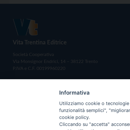
Vita Trentina Editrice
Società Cooperativa
Via Monsignor Endrici, 14 – 38122 Trento
P.IVA e C.F. 00199960220
Informativa
Utilizziamo cookie o tecnologie s
funzionalità semplici", "miglior
cookie policy.
Cliccando su "accetta" acconsent
Copyright © 2019 - Tutti i diritti riservati - Vita