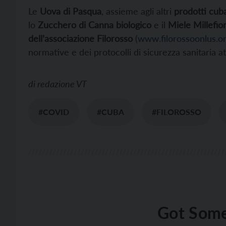
Le
Uova di Pasqua
, assieme agli
altri
prodotti cub
lo
Zucchero di Canna biologico
e il
Miele Millefior
dell’associazione Filorosso
(
www.filorossoonlus.o
normative e dei protocolli di sicurezza sanitaria a
di
redazione VT
#COVID
#CUBA
#FILOROSSO
Got Some