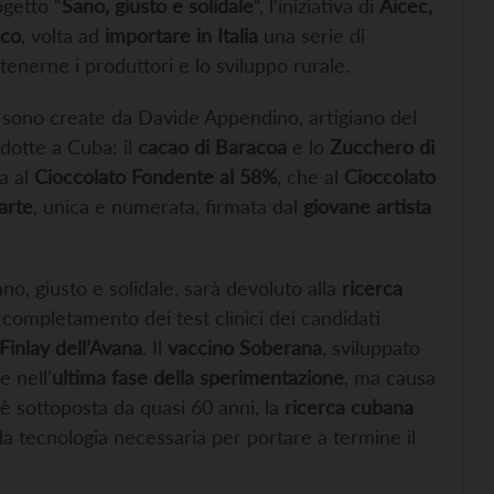
getto “
Sano, giusto e solidale
“, l’iniziativa di
Aicec,
ico
, volta ad
importare in Italia
una serie di
stenerne i produttori e lo sviluppo rurale.
, sono create da Davide Appendino, artigiano del
dotte a Cuba: il
cacao di Baracoa
e lo
Zucchero di
ia al
Cioccolato Fondente al 58%
, che al
Cioccolato
arte
, unica e numerata, firmata dal
giovane artista
no, giusto e solidale,
sarà devoluto alla
ricerca
il completamento dei test clinici dei candidati
 Finlay dell’Avana
. Il
vaccino Soberana
, sviluppato
e nell’
ultima fase della sperimentazione
, ma causa
 è sottoposta da quasi 60 anni, la
ricerca cubana
e la tecnologia necessaria per portare a termine il