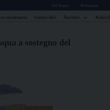
Chi Siamo
Redazione
stro centenario
I nostri libri
Territori
Rubric
squa a sostegno del