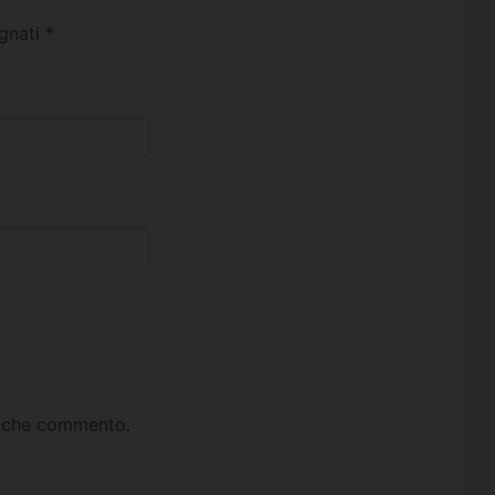
egnati
*
ta che commento.