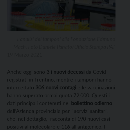
L’analisi dei tamponi alla Fondazione Edmund
Mach. Foto Daniele Panato/Ufficio Stampa PAT
19 Marzo 2021
Anche oggi sono
3 i nuovi decessi
da Covid
registrati in Trentino, mentre i tamponi hanno
intercettato
306 nuovi contagi
e le vaccinazioni
hanno superato ormai quota 72.000. Questi i
dati principali contenuti nel
bollettino odierno
dell’Azienda provinciale per i servizi sanitari,
che, nel dettaglio, racconta di 190 nuovi casi
positivi al molecolare e 116 all’antigenico. I