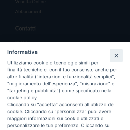
Vendita Online
Abbonamenti
Contatti
Chi Siamo
Informativa
Redazione
Scrivici
Utilizziamo cookie o tecnologie simili per
finalità tecniche e, con il tuo consenso, anche per
altre finalità ("interazioni e funzionalità semplici",
"miglioramento dell'esperienza", "misurazione" e
"targeting e pubblicità") come specificato nella
cookie policy.
Copyright © 2019 - Tutti i diritti riservati - Vit
Cliccando su "accetta" acconsenti all'utilizzo dei
Trentina Editrice
cookie. Cliccando su "personalizza" puoi avere
maggiori informazioni sui cookie utilizzati e
Privacy Policy
personalizzare le tue preferenze. Cliccando su
Torna all'inizi