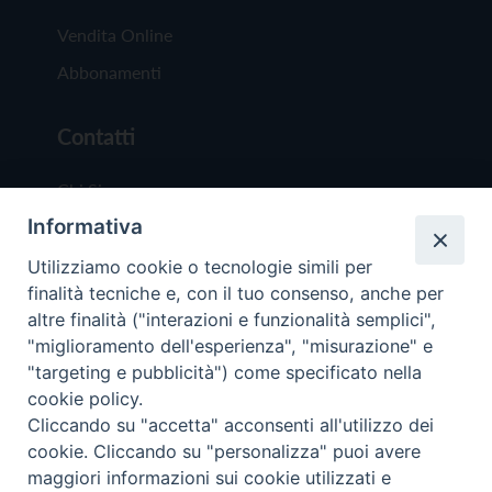
Vendita Online
Abbonamenti
Contatti
Chi Siamo
Informativa
Redazione
Scrivici
Utilizziamo cookie o tecnologie simili per
finalità tecniche e, con il tuo consenso, anche per
altre finalità ("interazioni e funzionalità semplici",
"miglioramento dell'esperienza", "misurazione" e
"targeting e pubblicità") come specificato nella
cookie policy.
Copyright © 2019 - Tutti i diritti riservati - Vit
Cliccando su "accetta" acconsenti all'utilizzo dei
Trentina Editrice
cookie. Cliccando su "personalizza" puoi avere
maggiori informazioni sui cookie utilizzati e
Privacy Policy