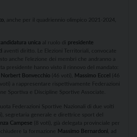
to
, anche per il quadriennio olimpico 2021-2024,
andidatura unica
al ruolo di
presidente
i
aventi diritto. Le Elezioni Territoriali, convocate
visto anche l’elezione dei membri che andranno a
ta presidente hanno visto il rinnovo del mandato:
,
Norbert Bonvecchio
(46 voti),
Massimo Eccel
(46
voti) a rappresentare rispettivamente Federazioni
ione Sportiva e Discipline Sportive Associate.
uota Federazioni Sportive Nazionali di due volti
), segretaria generale e direttrice sport del
nza Campese
(8 voti), già delegata provinciale per
A chiudere la formazione
Massimo Bernardoni
, ad