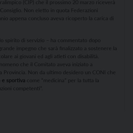
aralimpico (CIP) che il prossimo 20 marzo riceverà
 Consiglio. Non eletto in quota Federazioni
nnio appena concluso aveva ricoperto la carica di
 spirito di servizio – ha commentato dopo
grande impegno che sarà finalizzato a sostenere la
lare ai giovani ed agli atleti con disabilità.
enomeno che il Comitato aveva iniziato a
 la Provincia. Non da ultimo desidero un CONI che
 e sportiva
come “medicina” per la tutta la
tuzioni competenti”.