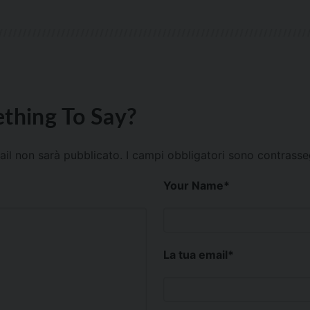
thing To Say?
mail non sarà pubblicato.
I campi obbligatori sono contrass
Your Name
*
La tua email
*