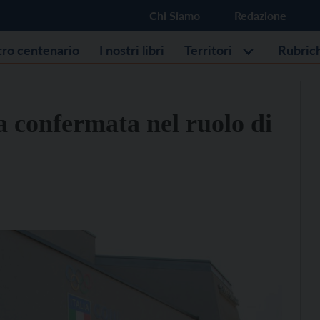
Chi Siamo
Redazione
stro centenario
I nostri libri
Territori
Rubric
 confermata nel ruolo di