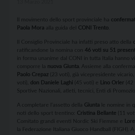
13 Marzo 2021
Il movimento dello sport provinciale ha
conferma
Paola Mora
alla guida del
CONI Trento
.
Il Consiglio Provinciale ha infatti preso atto della
c
ratificandone la nomina con
46 voti su 51 present
in forma unanime dal CONI in tutta Italia hanno 
comporre la
nuova Giunta
. Assieme alla conferma
Paolo Crepaz
(23 voti), già vicepresidente vicario
voti),
don Daniele Laghi
(45 voti) e
Lino Orler
(42 
Sportive Nazionali, atleti, tecnici, Enti di Promoz
A completare l’assetto della
Giunta
le nomine in q
noti dello sport trentino:
Cristina Bellante
(11 voti
Comitato grandi eventi Nordic Ski Fiemme e
Lore
la Federazione Italiana Giuoco Handball (FIGH). 