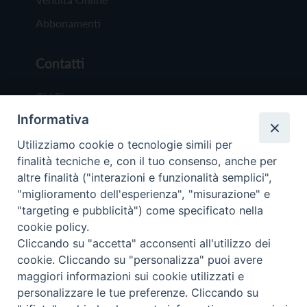
Abbonamenti
Contatti
Chi Siamo
Informativa
Redazione
Scrivici
Utilizziamo cookie o tecnologie simili per
finalità tecniche e, con il tuo consenso, anche per
altre finalità ("interazioni e funzionalità semplici",
"miglioramento dell'esperienza", "misurazione" e
"targeting e pubblicità") come specificato nella
cookie policy.
Copyright © 2019 - Tutti i diritti riservati - Vit
Cliccando su "accetta" acconsenti all'utilizzo dei
Trentina Editrice
cookie. Cliccando su "personalizza" puoi avere
maggiori informazioni sui cookie utilizzati e
Privacy Policy
personalizzare le tue preferenze. Cliccando su
Torna all'inizi