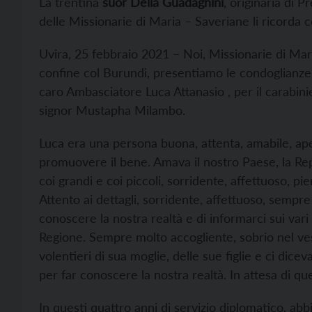
La trentina
suor Delia Guadagnini
, originaria di 
delle Missionarie di Maria – Saveriane li ricorda c
Uvira, 25 febbraio 2021 – Noi, Missionarie di Mari
confine col Burundi, presentiamo le condoglianze 
caro Ambasciatore Luca Attanasio , per il carabini
signor Mustapha Milambo.
Luca era una persona buona, attenta, amabile, apert
promuovere il bene. Amava il nostro Paese, la R
coi grandi e coi piccoli, sorridente, affettuoso, pie
Attento ai dettagli, sorridente, affettuoso, sempre
conoscere la nostra realtà e di informarci sui vari
Regione. Sempre molto accogliente, sobrio nel vest
volentieri di sua moglie, delle sue figlie e ci di
per far conoscere la nostra realtà. In attesa di qu
In questi quattro anni di servizio diplomatico, abb