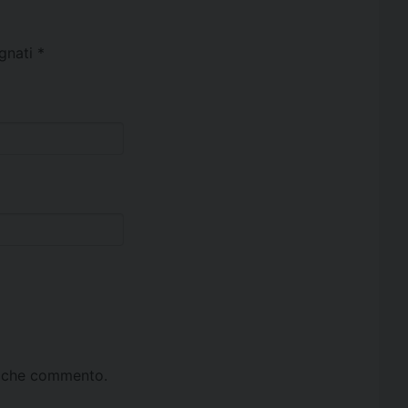
egnati
*
ta che commento.