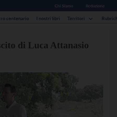
Chi Siamo
Redazione
stro centenario
I nostri libri
Territori
Rubric
scito di Luca Attanasio