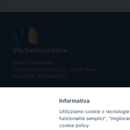
Vita Trentina Editrice
Società Cooperativa
Via Monsignor Endrici, 14 – 38122 Trento
P.IVA e C.F. 00199960220
Informativa
Utilizziamo cookie o tecnologie s
funzionalità semplici", "miglior
cookie policy.