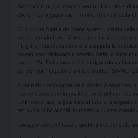
Ambasciatore, un atteggiamento di ascolto e di int
che ci incoraggiava, sia in momenti di difficoltà che
Quando nell’aprile dell’anno scorso, la furia delle
telefonato più forte. Voleva accertarsi che stes
rifugiarci. Chiedeva dove era scappata la popolaz
ha espresso vicinanza e affetto. Tutte le volte c
parole: “Sr. Delia, non si faccia riguardo a chiam
qui per voi!”. Questo era il suo motto: “SIAMO QU
A voi tutti che lavorate nella nostra Ambasciata a 
l’avete conosciuto in qualche parte del mondo, va
luminoso ci aiuti a guardare al futuro, a sognare u
terra che ci ha accolti, in mezzo a questo popolo c
Coraggio sempre! Grazie anche a voi che siete qu