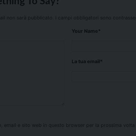
thing To Say?
mail non sarà pubblicato.
I campi obbligatori sono contrass
Your Name
*
La tua email
*
e, email e sito web in questo browser per la prossima vol