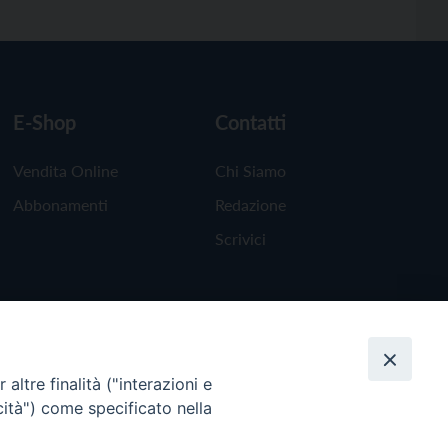
E-Shop
Contatti
Vendita Online
Chi Siamo
Abbonamenti
Redazione
Scrivici
altre finalità ("interazioni e
cità") come specificato nella