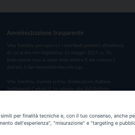
Amministrazione trasparente
Vita Trentina percepisce i contributi pubblici all'editoria
di cui al decreto legislativo 15 maggio 2017, n. 70.
Indicazione resa ai sensi della lettera f) del comma 2
dell'art. 5 del medesimo decreto Lgs.
Vita Trentina, tramite la Fisc (Federazione Italiana
Settimanali Cattolici), ha aderito allo IAP (Istituto
dell'Autodisciplina Pubblicitaria) accettando il Codice di
Autodisciplina della Comunicazione Commerciale
imili per finalità tecniche e, con il tuo consenso, anche per 
Privacy Policy
Cookie Policy
amento dell'esperienza", "misurazione" e "targeting e pubbli