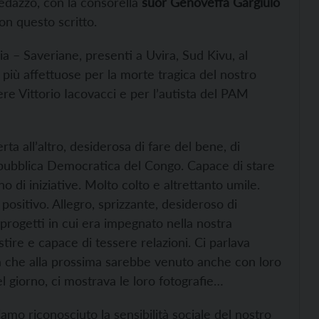
Predazzo, con la consorella
suor Genoveffa Gargiulo
on questo scritto.
a – Saveriane, presenti a Uvira, Sud Kivu, al
più affettuose per la morte tragica del nostro
ere Vittorio Iacovacci e per l’autista del PAM
a all’altro, desiderosa di fare del bene, di
epubblica Democratica del Congo. Capace di stare
no di iniziative. Molto colto e altrettanto umile.
 positivo. Allegro, sprizzante, desideroso di
 progetti in cui era impegnato nella nostra
ire e capace di tessere relazioni. Ci parlava
ceva che alla prossima sarebbe venuto anche con loro
el giorno, ci mostrava le loro fotografie…
iamo riconosciuto la sensibilità sociale del nostro