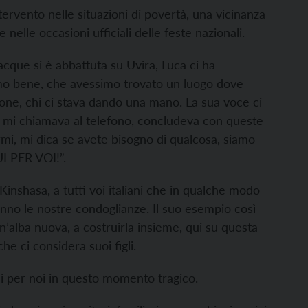
ervento nelle situazioni di povertà, una vicinanza
 nelle occasioni ufficiali delle feste nazionali.
 acque si è abbattuta su Uvira, Luca ci ha
simo bene, che avessimo trovato un luogo dove
ione, chi ci stava dando una mano. La sua voce ci
he mi chiamava al telefono, concludeva con queste
armi, mi dica se avete bisogno di qualcosa, siamo
I PER VOI!”.
Kinshasa, a tutti voi italiani che in qualche modo
nno le nostre condoglianze. Il suo esempio così
n’alba nuova, a costruirla insieme, qui su questa
he ci considera suoi figli.
i per noi in questo momento tragico.