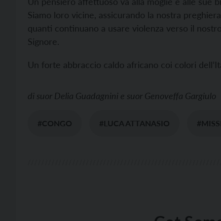
Un pensiero affettuoso va alla moglie e alle sue bim
Siamo loro vicine, assicurando la nostra preghiera
quanti continuano a usare violenza verso il nostro
Signore.
Un forte abbraccio caldo africano coi colori dell’Ita
di
suor Delia Guadagnini e suor Genoveffa Gargiulo
#CONGO
#LUCA ATTANASIO
#MISS