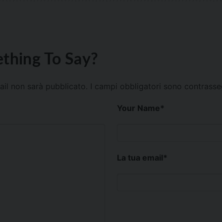
thing To Say?
mail non sarà pubblicato.
I campi obbligatori sono contrass
Your Name
*
La tua email
*