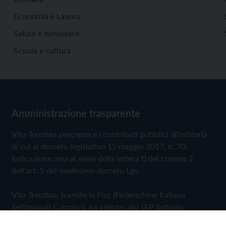
Economia e Lavoro
Salute e benessere
Scuola e cultura
Amministrazione trasparente
Vita Trentina percepisce i contributi pubblici all'editoria
di cui al decreto legislativo 15 maggio 2017, n. 70.
Indicazione resa ai sensi della lettera f) del comma 2
dell'art. 5 del medesimo decreto Lgs.
Vita Trentina, tramite la Fisc (Federazione Italiana
Settimanali Cattolici), ha aderito allo IAP (Istituto
dell'Autodisciplina Pubblicitaria) accettando il Codice di