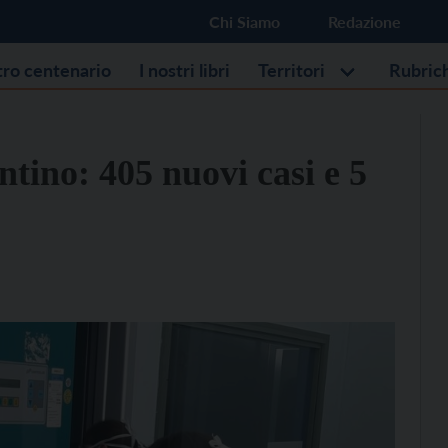
Chi Siamo
Redazione
stro centenario
I nostri libri
Territori
Rubric
ntino: 405 nuovi casi e 5