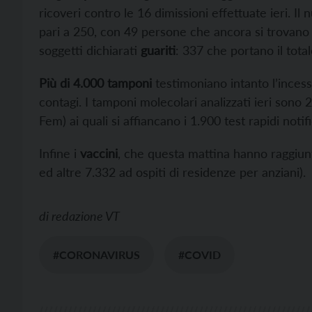
ricoveri contro le 16 dimissioni effettuate ieri. I
pari a 250, con 49 persone che ancora si trovano 
soggetti dichiarati
guariti
: 337 che portano il tota
Più di 4.000 tamponi
testimoniano intanto l’incess
contagi. I tamponi molecolari analizzati ieri sono 
Fem) ai quali si affiancano i 1.900 test rapidi notifi
Infine i
vaccini
, che questa mattina hanno raggiun
ed altre 7.332 ad ospiti di residenze per anziani).
di
redazione VT
#CORONAVIRUS
#COVID