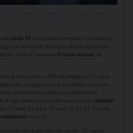
L’analisi dei tamponi. Foto ufficio stampa PAT
e del
Covid-19
sul territorio trentino: il bollettino
riggio di mercoledì 10 marzo riporta infatti ben
alizzati, a cui si sommano
5 nuovi decessi
, di
sitivi al molecolare e 250 all’antigenico. Ci sono
dopo che nei giorni scorsi il contagio era stato
2 sono asintomatici e 225 pauci sintomatici.
 dati di oggi mostrano ben 84 nuovi casi fra
bambini
ra 3-5 anni, 21 tra 6-10 anni, 12 tra 11-13 anni,
 settantenni
sono 45.
uovi ingressi superiore alle uscite: 22 i nuovi