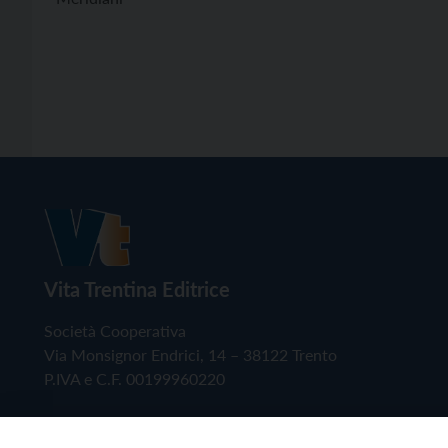
Vita Trentina Editrice
Società Cooperativa
Via Monsignor Endrici, 14 – 38122 Trento
P.IVA e C.F. 00199960220