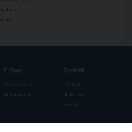
Spettacoli
Sport
E-Shop
Contatti
Vendita Online
Chi Siamo
Abbonamenti
Redazione
Scrivici