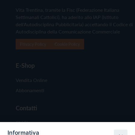
Vita Trentina, tramite la Fisc (Federazione Italiana
Settimanali Cattolici), ha aderito allo IAP (Istituto
dell'Autodisciplina Pubblicitaria) accettando il Codice di
Autodisciplina della Comunicazione Commerciale
Privacy Policy
Cookie Policy
E-Shop
Vendita Online
Abbonamenti
Contatti
Chi Siamo
Informativa
Redazione