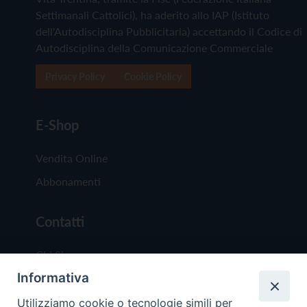
Settimanali Cattolici), ha aderito allo IAP (Istituto
dell'Autodisciplina Pubblicitaria) accettando il Codice di
Autodisciplina della Comunicazione Commerciale
Privacy Policy
Cookie Policy
E-Shop
Vendita Online
Abbonamenti
Contatti
Chi Siamo
Informativa
Redazione
Scrivici
Utilizziamo cookie o tecnologie simili per