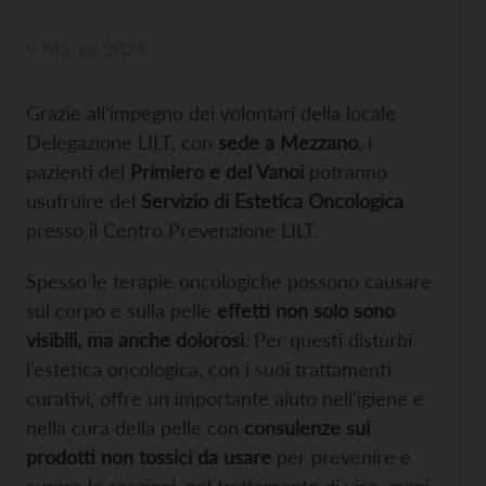
9 Marzo 2021
Grazie all’impegno dei volontari della locale
Delegazione LILT, con
sede a Mezzano
, i
pazienti del
Primiero e del Vanoi
potranno
usufruire del
Servizio di Estetica Oncologica
presso il Centro Prevenzione LILT.
Spesso le terapie oncologiche possono causare
sul corpo e sulla pelle
effetti non solo sono
visibili, ma anche dolorosi
. Per questi disturbi
l’estetica oncologica, con i suoi trattamenti
curativi, offre un importante aiuto nell’igiene e
nella cura della pelle con
consulenze sui
prodotti non tossici da usare
per prevenire e
curare le reazioni, nel trattamento di viso, mani