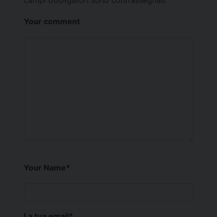
campi obbligatori sono contrassegnati
*
Your comment
Your Name
*
La tua email
*