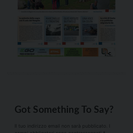
Got Something To Say?
Il tuo indirizzo email non sarà pubblicato.
I