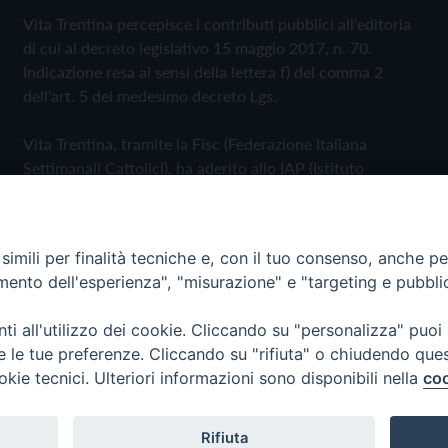
Vita Trentina percepisce i contributi pubblici all'editoria
di cui al decreto legislativo 15 maggio 2017, n. 70.
Indicazione resa ai sensi della lettera f) del comma 2
dell'art. 5 del medesimo decreto Lgs.
Vita Trentina, tramite la Fisc (Federazione Italiana
Settimanali Cattolici), ha aderito allo IAP (Istituto
dell'Autodisciplina Pubblicitaria) accettando il Codice di
Autodisciplina della Comunicazione Commerciale
imili per finalità tecniche e, con il tuo consenso, anche per 
Privacy Policy
Cookie Policy
amento dell'esperienza", "misurazione" e "targeting e pubbli
i all'utilizzo dei cookie. Cliccando su "personalizza" puoi
 Trentina Editrice
re le tue preferenze. Cliccando su "rifiuta" o chiudendo que
okie tecnici. Ulteriori informazioni sono disponibili nella
coo
Rifiuta