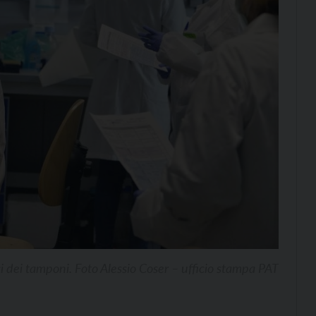
si dei tamponi. Foto Alessio Coser – ufficio stampa PAT