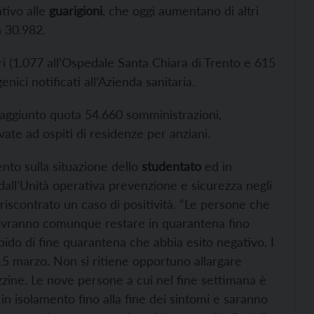
ativo alle
guarigioni
, che oggi aumentano di altri
a 30.982.
ri (1.077 all’Ospedale Santa Chiara di Trento e 615
enici notificati all’Azienda sanitaria.
aggiunto quota 54.660 somministrazioni,
ate ad ospiti di residenze per anziani.
nto sulla situazione dello
studentato
ed in
i dall’Unità operativa prevenzione e sicurezza negli
 riscontrato un caso di positività. “Le persone che
dovranno comunque restare in quarantena fino
do di fine quarantena che abbia esito negativo. I
15 marzo. Non si ritiene opportuno allargare
azzine. Le nove persone a cui nel fine settimana è
n isolamento fino alla fine dei sintomi e saranno