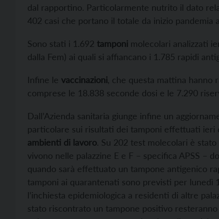
dal rapportino. Particolarmente nutrito il dato rel
402 casi che portano il totale da inizio pandemia 
Sono stati i 1.692
tamponi
molecolari analizzati ie
dalla Fem) ai quali si affiancano i 1.785 rapidi antig
Infine le
vaccinazioni
, che questa mattina hanno r
comprese le 18.838 seconde dosi e le 7.290 riserv
Dall’Azienda sanitaria giunge infine un aggiorname
particolare sui risultati dei tamponi effettuati ier
ambienti di lavoro
. Su 202 test molecolari è stato
vivono nelle palazzine E e F – specifica APSS – 
quando sarà effettuato un tampone antigenico rapi
tamponi ai quarantenati sono previsti per lunedì 
l’inchiesta epidemiologica a residenti di altre pal
stato riscontrato un tampone positivo resteranno i