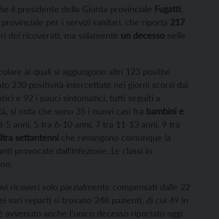
 il presidente della Giunta provinciale
Fugatti
,
provinciale per i servizi sanitari, che riporta
217
ri dei ricoverati, ma solamente
un decesso
nelle
olare ai quali si aggiungono altri 123 positivi
to 230 positività intercettate nei giorni scorsi dai
tici e 92 i pauci sintomatici, tutti seguiti a
à, si nota che sono 35 i nuovi casi fra
bambini e
-5 anni, 5 tra 6-10 anni, 7 tra 11-13 anni, 9 tra
ltra settantenni
che rimangono comunque la
ti provocate dall’infezione. Le classi in
no.
ovi ricoveri solo parzialmente compensati dalle 22
i vari reparti si trovano 248 pazienti, di cui 49 in
e è avvenuto anche l’unico decesso riportato oggi