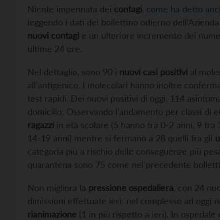
Niente impennata dei
contagi
,
come ha detto anche
leggendo i dati del bollettino odierno dell’Azienda 
nuovi contagi
e un ulteriore incremento dei nume
ultime 24 ore.
Nel dettaglio, sono 90 i
nuovi casi positivi
al molec
all’antigenico. I molecolari hanno inoltre conferma
test rapidi. Dei nuovi positivi di oggi, 114 asintoma
domicilio. Osservando l’andamento per classi di et
ragazzi
in età scolare (5 hanno tra 0-2 anni, 9 tra 3
14-19 anni) mentre si fermano a 28 quelli fra gli
u
categoria più a rischio delle conseguenze più pesan
quarantena sono 75 come nel precedente bolletti
Non migliora la
pressione ospedaliera
, con 24 nu
dimissioni effettuate ieri: nel complesso ad oggi ne
rianimazione
(1 in più rispetto a ieri). In ospedal