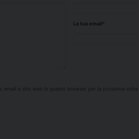
La tua email
*
e, email e sito web in questo browser per la prossima vol