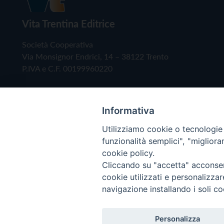
Vita Trentina Editrice
Società Cooperativa
Via Monsignor Endrici, 14 – 38122 Trento
P.IVA e C.F. 00199960220
Informativa
Utilizziamo cookie o tecnologie s
funzionalità semplici", "miglior
cookie policy.
Cliccando su "accetta" acconsent
Copyright © 2019 - Tutti i diritti riservati - Vita
cookie utilizzati e personalizza
navigazione installando i soli co
Privacy Policy
Personalizza