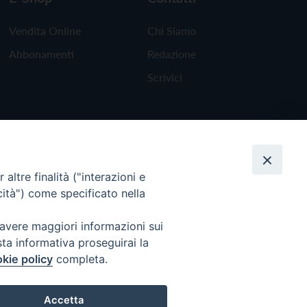
Vendita Online
Chi Siamo
Abbonamenti
Redazione
Scrivici
altre finalità ("interazioni e
cità") come specificato nella
 avere maggiori informazioni sui
sta informativa proseguirai la
kie policy
completa.
Torna all'inizio
Accetta