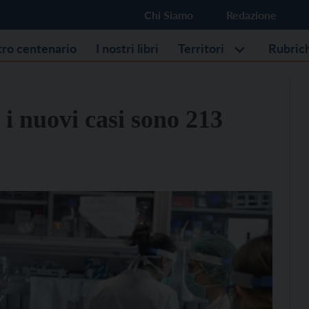
Chi Siamo
Redazione
stro centenario
I nostri libri
Territori
Rubric
 i nuovi casi sono 213