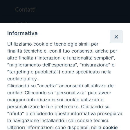
Contatti
Chi Siamo
Informativa
Redazione
Scrivici
Utilizziamo cookie o tecnologie simili per
finalità tecniche e, con il tuo consenso, anche per
altre finalità ("interazioni e funzionalità semplici",
"miglioramento dell'esperienza", "misurazione" e
"targeting e pubblicità") come specificato nella
cookie policy.
Copyright © 2019 - Tutti i diritti riservati - Vit
Cliccando su "accetta" acconsenti all'utilizzo dei
Trentina Editrice
cookie. Cliccando su "personalizza" puoi avere
maggiori informazioni sui cookie utilizzati e
Privacy Policy
personalizzare le tue preferenze. Cliccando su
Torna all'inizi
"rifiuta" o chiudendo questa informativa proseguirai
la navigazione installando i soli cookie tecnici.
Ulteriori informazioni sono disponibili nella
cookie
Preferenze Cookie