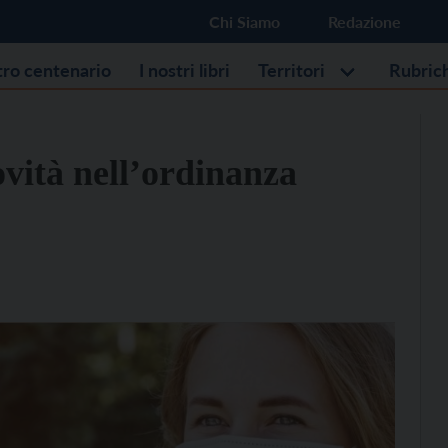
Chi Siamo
Redazione
stro centenario
I nostri libri
Territori
Rubric
vità nell’ordinanza