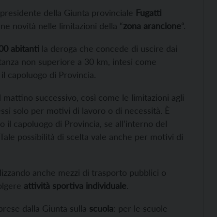
presidente della Giunta provinciale
Fugatti
e novità nelle limitazioni della “
zona arancione
“.
00 abitanti
la deroga che concede di uscire dai
stanza non superiore a 30 km, intesi come
il capoluogo di Provincia.
el mattino successivo, così come le limitazioni agli
si solo per motivi di lavoro o di necessità. È
il capoluogo di Provincia, se all’interno del
Tale possibilità di scelta vale anche per motivi di
ilizzando anche mezzi di trasporto pubblici o
volgere
attività sportiva individuale
.
prese dalla Giunta sulla
scuola
: per le scuole