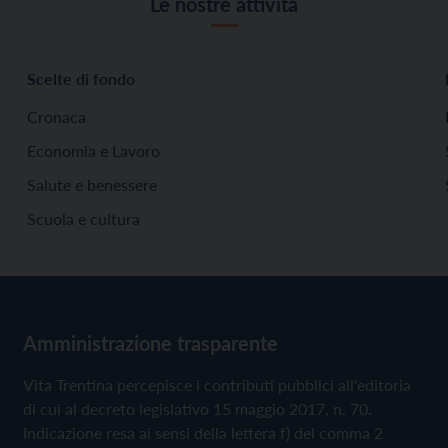
Le nostre attività
Scelte di fondo
Cronaca
Economia e Lavoro
Salute e benessere
Scuola e cultura
Amministrazione trasparente
Vita Trentina percepisce i contributi pubblici all'editoria
di cui al decreto legislativo 15 maggio 2017, n. 70.
Indicazione resa ai sensi della lettera f) del comma 2