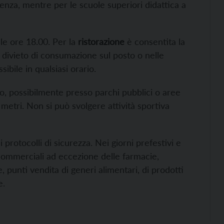
senza, mentre per le scuole superiori didattica a
lle ore 18.00. Per la
ristorazione
è consentita la
l divieto di consumazione sul posto o nelle
ibile in qualsiasi orario.
to, possibilmente presso parchi pubblici o aree
 metri. Non si può svolgere attività sportiva
 protocolli di sicurezza. Nei giorni prefestivi e
i commerciali ad eccezione delle farmacie,
e, punti vendita di generi alimentari, di prodotti
e.