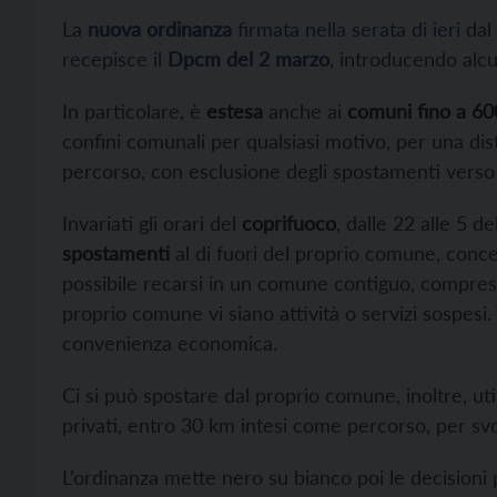
La
nuova ordinanza
firmata nella serata di ieri
dal 
recepisce il
Dpcm del 2 marzo
, introducendo alcun
In particolare, è
estesa
anche ai
comuni fino a 60
confini comunali per qualsiasi motivo, per una di
percorso, con esclusione degli spostamenti verso 
Invariati gli orari del
coprifuoco
, dalle 22 alle 5 d
spostamenti
al di fuori del proprio comune, conces
possibile recarsi in un comune contiguo, compreso 
proprio comune vi siano attività o servizi sospesi. 
convenienza economica.
Ci si può spostare dal proprio comune, inoltre, ut
privati, entro 30 km intesi come percorso, per s
L’ordinanza mette nero su bianco poi le decisioni 