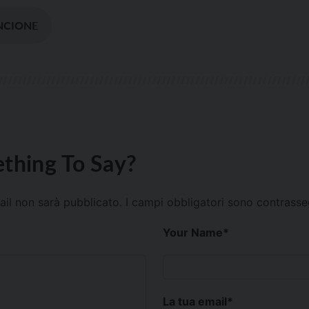
NCIONE
thing To Say?
mail non sarà pubblicato.
I campi obbligatori sono contrass
Your Name
*
La tua email
*