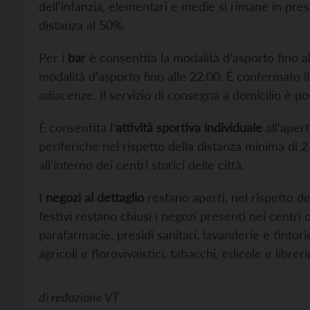
dell’infanzia, elementari e medie si rimane in pre
distanza al 50%.
Per i
bar
è consentita la modalità d’asporto fino a
modalità d’asporto fino alle 22.00. È confermato i
adiacenze. Il servizio di consegna a domicilio è poss
È consentita l’
attività sportiva individuale
all’aper
periferiche nel rispetto della distanza minima di 2
all’interno dei centri storici delle città.
I
negozi al dettaglio
restano aperti, nel rispetto dei
festivi restano chiusi i negozi presenti nei centr
parafarmacie, presidi sanitari, lavanderie e tintori
agricoli e florovivaistici, tabacchi, edicole e libreri
di
redazione VT