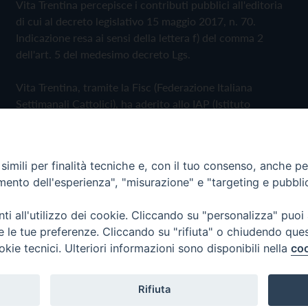
Vita Trentina percepisce i contributi pubblici all'editoria
di cui al decreto legislativo 15 maggio 2017, n. 70.
Indicazione resa ai sensi della lettera f) del comma 2
dell'art. 5 del medesimo decreto Lgs.
Vita Trentina, tramite la Fisc (Federazione Italiana
Settimanali Cattolici), ha aderito allo IAP (Istituto
dell'Autodisciplina Pubblicitaria) accettando il Codice di
Autodisciplina della Comunicazione Commerciale
imili per finalità tecniche e, con il tuo consenso, anche per 
Privacy Policy
Cookie Policy
amento dell'esperienza", "misurazione" e "targeting e pubbli
i all'utilizzo dei cookie. Cliccando su "personalizza" puoi
 Trentina Editrice
re le tue preferenze. Cliccando su "rifiuta" o chiudendo que
okie tecnici. Ulteriori informazioni sono disponibili nella
coo
Rifiuta