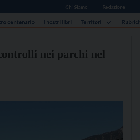
Chi Siamo
Redazione
stro centenario
I nostri libri
Territori
Rubric
ontrolli nei parchi nel