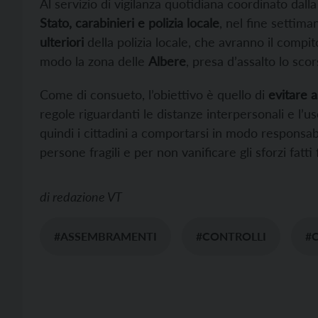
Al servizio di vigilanza quotidiana coordinato dal
Stato, carabinieri e polizia locale
, nel fine settim
ulteriori
della polizia locale, che avranno il compit
modo la zona delle
Albere
, presa d’assalto lo sc
Come di consueto, l’obiettivo è quello di
evitare 
regole riguardanti le distanze interpersonali e l’u
quindi i cittadini a comportarsi in modo responsab
persone fragili e per non vanificare gli sforzi fatti 
di
redazione VT
#ASSEMBRAMENTI
#CONTROLLI
#