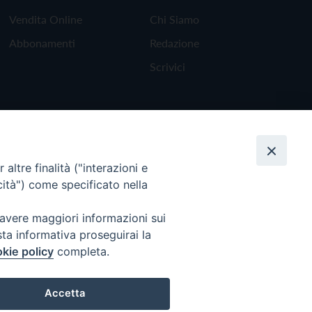
Vendita Online
Chi Siamo
Abbonamenti
Redazione
Scrivici
altre finalità ("interazioni e
cità") come specificato nella
 avere maggiori informazioni sui
sta informativa proseguirai la
kie policy
completa.
Torna all'inizio
Accetta