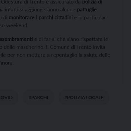
la Questura di Trento e assicurato da
polizia di
ana infatti si aggiungeranno alcune
pattuglie
o di
monitorare i parchi cittadini
e in particolar
orso weekend.
assembramenti
e di far sì che siano rispettate le
so delle mascherine. Il Comune di Trento invita
ile per non mettere a repentaglio la salute delle
finora.
COVID
#PARCHI
#POLIZIA LOCALE