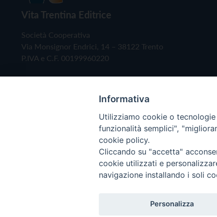
Vita Trentina Editrice
Società Cooperativa
Via Monsignor Endrici, 14 – 38122 Trento
P.IVA e C.F. 00199960220
Informativa
Utilizziamo cookie o tecnologie s
funzionalità semplici", "miglior
cookie policy.
Cliccando su "accetta" acconsent
Copyright © 2019 - Tutti i diritti riservati - Vita
cookie utilizzati e personalizza
navigazione installando i soli co
Privacy Policy
Personalizza