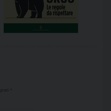
egnati
*