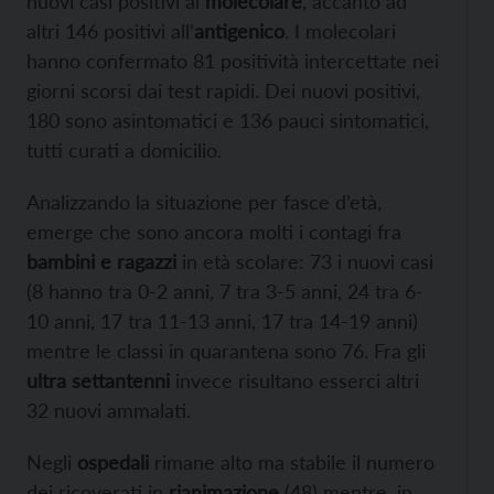
nuovi casi positivi al
molecolare
, accanto ad
altri 146 positivi all’
antigenico
. I molecolari
hanno confermato 81 positività intercettate nei
giorni scorsi dai test rapidi. Dei nuovi positivi,
180 sono asintomatici e 136 pauci sintomatici,
tutti curati a domicilio.
Analizzando la situazione per fasce d’età,
emerge che sono ancora molti i contagi fra
bambini e ragazzi
in età scolare: 73 i nuovi casi
(8 hanno tra 0-2 anni, 7 tra 3-5 anni, 24 tra 6-
10 anni, 17 tra 11-13 anni, 17 tra 14-19 anni)
mentre le classi in quarantena sono 76. Fra gli
ultra settantenni
invece risultano esserci altri
32 nuovi ammalati.
Negli
ospedali
rimane alto ma stabile il numero
dei ricoverati in
rianimazione
(48) mentre, in