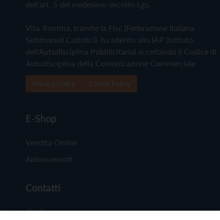
dell'art. 5 del medesimo decreto Lgs.
Vita Trentina, tramite la Fisc (Federazione Italiana
Settimanali Cattolici), ha aderito allo IAP (Istituto
dell'Autodisciplina Pubblicitaria) accettando il Codice di
Autodisciplina della Comunicazione Commerciale
Privacy Policy
Cookie Policy
E-Shop
Vendita Online
Abbonamenti
Contatti
Chi Siamo