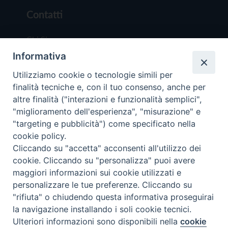
Contatti
Chi Siamo
Informativa
Redazione
Scrivici
Utilizziamo cookie o tecnologie simili per
finalità tecniche e, con il tuo consenso, anche per
altre finalità ("interazioni e funzionalità semplici",
"miglioramento dell'esperienza", "misurazione" e
"targeting e pubblicità") come specificato nella
cookie policy.
Copyright © 2019 - Tutti i diritti riservati - Vit
Cliccando su "accetta" acconsenti all'utilizzo dei
Trentina Editrice
cookie. Cliccando su "personalizza" puoi avere
maggiori informazioni sui cookie utilizzati e
Privacy Policy
personalizzare le tue preferenze. Cliccando su
Torna all'inizi
"rifiuta" o chiudendo questa informativa proseguirai
la navigazione installando i soli cookie tecnici.
Ulteriori informazioni sono disponibili nella
cookie
Preferenze Cookie