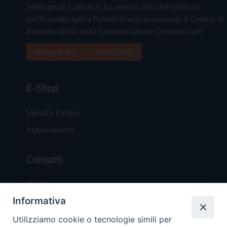
Settimanali Cattolici), ha aderito allo IAP (Istituto
dell'Autodisciplina Pubblicitaria) accettando il Codice di
Autodisciplina della Comunicazione Commerciale
Privacy Policy
Cookie Policy
E-Shop
Vendita Online
Abbonamenti
Contatti
Chi Siamo
Informativa
Redazione
Scrivici
Utilizziamo cookie o tecnologie simili per