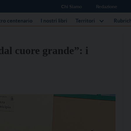
Chi Siamo
Redazione
stro centenario
I nostri libri
Territori
Rubric
dal cuore grande”: i