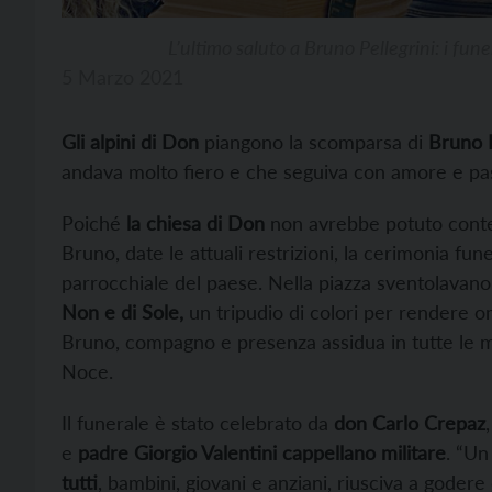
L’ultimo saluto a Bruno Pellegrini: i fune
5 Marzo 2021
Gli alpini di Don
piangono la scomparsa di
Bruno P
andava molto fiero e che seguiva con amore e pa
Poiché
la chiesa di Don
non avrebbe potuto conten
Bruno, date le attuali restrizioni, la cerimonia fun
parrocchiale del paese. Nella piazza sventolavan
Non e di Sole,
un tripudio di colori per rendere o
Bruno, compagno e presenza assidua in tutte le ma
Noce.
Il funerale è stato celebrato da
don Carlo Crepaz
e
padre Giorgio Valentini cappellano militare
. “U
tutti
, bambini, giovani e anziani, riusciva a godere