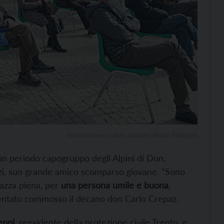
In tanti hanno voluto salutare Bruno Pellegrini
un periodo capogruppo degli Alpini di Don,
zzi, suo grande amico scomparso giovane. “Sono
azza piena, per
una persona umile e buona
,
mmentato commosso il decano don Carlo Crepaz.
eppi
, presidente della protezione civile Trento, e