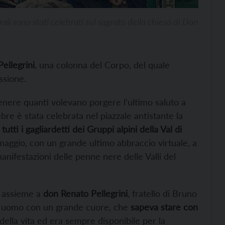
rali sono stati celebrati sul sagrato della chiesa di Don
ellegrini
, una colonna del Corpo, del quale
ssione.
ere quanti volevano porgere l’ultimo saluto a
ebre è stata celebrata nel piazzale antistante la
o
tutti i gagliardetti dei Gruppi alpini della Val di
maggio, con un grande ultimo abbraccio virtuale, a
nifestazioni delle penne nere delle Valli del
, assieme a
don Renato Pellegrini
, fratello di Bruno
n uomo con un grande cuore, che
sapeva stare con
 della vita ed era sempre disponibile per la