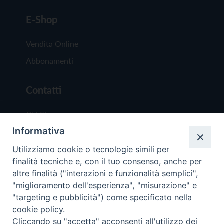
E-Shop
Vendita Online
Abbonamenti
Contatti
Chi Siamo
Informativa
Redazione
Scrivici
Utilizziamo cookie o tecnologie simili per
finalità tecniche e, con il tuo consenso, anche per
altre finalità ("interazioni e funzionalità semplici",
"miglioramento dell'esperienza", "misurazione" e
"targeting e pubblicità") come specificato nella
cookie policy.
Copyright © 2019 - Tutti i diritti riservati - Vit
Cliccando su "accetta" acconsenti all'utilizzo dei