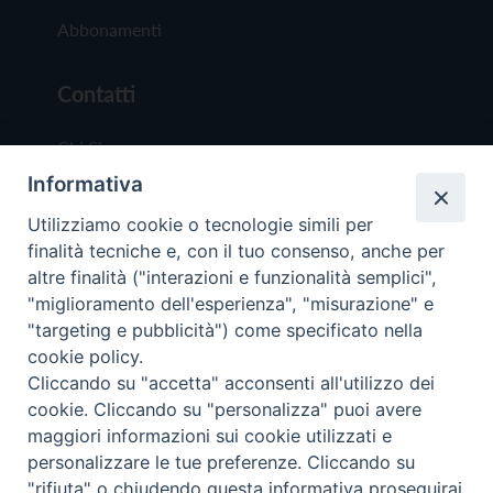
Abbonamenti
Contatti
Chi Siamo
Informativa
Redazione
Scrivici
Utilizziamo cookie o tecnologie simili per
finalità tecniche e, con il tuo consenso, anche per
altre finalità ("interazioni e funzionalità semplici",
"miglioramento dell'esperienza", "misurazione" e
"targeting e pubblicità") come specificato nella
cookie policy.
Copyright © 2019 - Tutti i diritti riservati - Vit
Cliccando su "accetta" acconsenti all'utilizzo dei
Trentina Editrice
cookie. Cliccando su "personalizza" puoi avere
maggiori informazioni sui cookie utilizzati e
Privacy Policy
personalizzare le tue preferenze. Cliccando su
Torna all'inizi
"rifiuta" o chiudendo questa informativa proseguirai