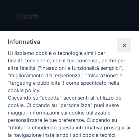
Contatti
Chi Siamo
Informativa
Redazione
Scrivici
Utilizziamo cookie o tecnologie simili per
finalità tecniche e, con il tuo consenso, anche per
altre finalità ("interazioni e funzionalità semplici",
"miglioramento dell'esperienza", "misurazione" e
"targeting e pubblicità") come specificato nella
cookie policy.
Copyright © 2019 - Tutti i diritti riservati - Vit
Cliccando su "accetta" acconsenti all'utilizzo dei
Trentina Editrice
cookie. Cliccando su "personalizza" puoi avere
maggiori informazioni sui cookie utilizzati e
Privacy Policy
personalizzare le tue preferenze. Cliccando su
Torna all'inizi
"rifiuta" o chiudendo questa informativa proseguirai
la navigazione installando i soli cookie tecnici.