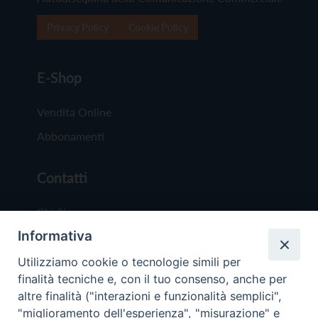
Privacy Policy
Cookie Policy
E-Shop
Vendita Online
Abbonamenti
Contatti
Chi Siamo
Informativa
Redazione
Scrivici
Utilizziamo cookie o tecnologie simili per
finalità tecniche e, con il tuo consenso, anche per
altre finalità ("interazioni e funzionalità semplici",
"miglioramento dell'esperienza", "misurazione" e