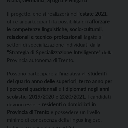
Malta, Germania, Spagna e Bulgaria
.
Il progetto, che si realizzerà nell’
estate 2021
,
offre ai partecipanti la possibilità di
rafforzare
le competenze linguistiche, socio-culturali,
relazionali e tecnico-professionali
legate ai
settori di specializzazione individuati dalla
“Strategia di Specializzazione Intelligente”
della
Provincia autonoma di Trento.
Possono partecipare all’iniziativa gli
studenti
del quarto anno delle superiori
,
terzo anno per
i percorsi quadriennali
e i
diplomati negli anni
scolastici 2019/2020 e 2020/2021
. I candidati
devono essere
residenti o domiciliati in
Provincia di Trento
e possedere un livello
minimo di conoscenza della lingua inglese,
tedesca o spagnola pari ad A2.