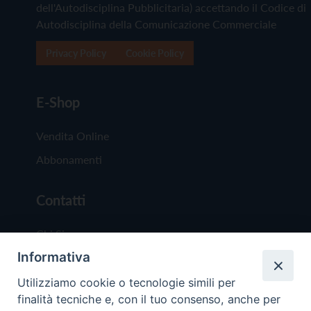
dell'Autodisciplina Pubblicitaria) accettando il Codice di
Autodisciplina della Comunicazione Commerciale
Privacy Policy
Cookie Policy
E-Shop
Vendita Online
Abbonamenti
Contatti
Chi Siamo
Informativa
Redazione
Scrivici
Utilizziamo cookie o tecnologie simili per
finalità tecniche e, con il tuo consenso, anche per