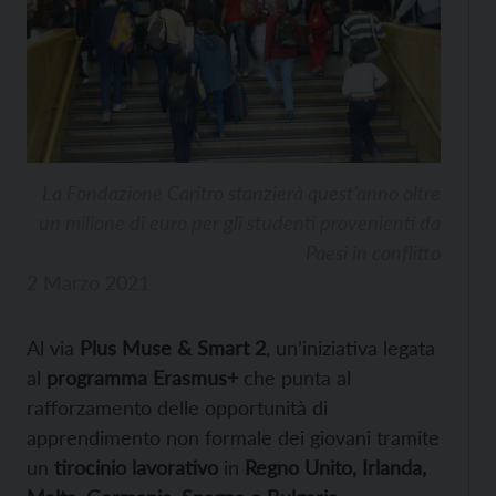
La Fondazione Caritro stanzierà quest’anno oltre
un milione di euro per gli studenti provenienti da
Paesi in conflitto
2 Marzo 2021
Al via
Plus Muse & Smart 2
, un’iniziativa legata
al
programma Erasmus+
che punta al
rafforzamento delle opportunità di
apprendimento non formale dei giovani tramite
un
tirocinio lavorativo
in
Regno Unito, Irlanda,