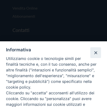
Vendita Online
Abbonamenti
Contatti
Chi Siamo
Informativa
Redazione
Scrivici
Utilizziamo cookie o tecnologie simili per
finalità tecniche e, con il tuo consenso, anche per
altre finalità ("interazioni e funzionalità semplici",
"miglioramento dell'esperienza", "misurazione" e
"targeting e pubblicità") come specificato nella
cookie policy.
Copyright © 2019 - Tutti i diritti riservati - Vit
Cliccando su "accetta" acconsenti all'utilizzo dei
Trentina Editrice
cookie. Cliccando su "personalizza" puoi avere
maggiori informazioni sui cookie utilizzati e
Privacy Policy