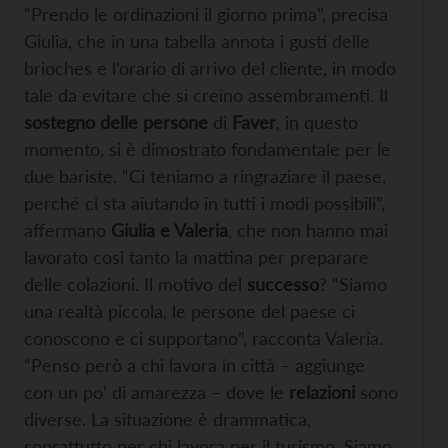
“Prendo le ordinazioni il giorno prima”, precisa
Giulia, che in una tabella annota i gusti delle
brioches e l’orario di arrivo del cliente, in modo
tale da evitare che si creino assembramenti. Il
sostegno delle persone
di
Faver
, in questo
momento, si è dimostrato fondamentale per le
due bariste. “Ci teniamo a ringraziare il paese,
perché ci sta aiutando in tutti i modi possibili”,
affermano
Giulia e Valeria
, che non hanno mai
lavorato così tanto la mattina per preparare
delle colazioni. Il motivo del
successo
? “Siamo
una realtà piccola, le persone del paese ci
conoscono e ci supportano”, racconta Valeria.
“Penso però a chi lavora in città – aggiunge
con un po’ di amarezza – dove le
relazioni
sono
diverse. La situazione è drammatica,
soprattutto per chi lavora per il turismo. Siamo