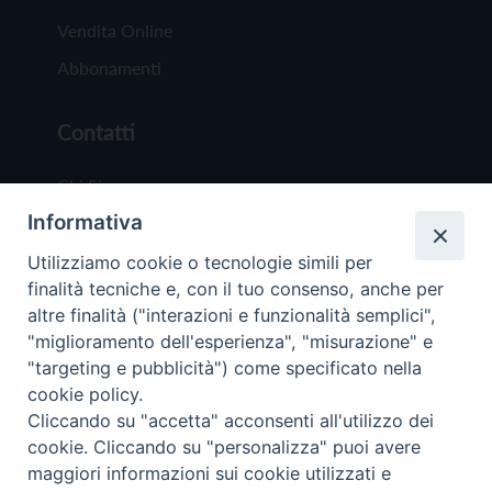
Vendita Online
Abbonamenti
Contatti
Chi Siamo
Informativa
Redazione
Scrivici
Utilizziamo cookie o tecnologie simili per
finalità tecniche e, con il tuo consenso, anche per
altre finalità ("interazioni e funzionalità semplici",
"miglioramento dell'esperienza", "misurazione" e
"targeting e pubblicità") come specificato nella
cookie policy.
Copyright © 2019 - Tutti i diritti riservati - Vit
Cliccando su "accetta" acconsenti all'utilizzo dei
Trentina Editrice
cookie. Cliccando su "personalizza" puoi avere
maggiori informazioni sui cookie utilizzati e
Privacy Policy